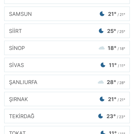
SAMSUN
21°
/ 21°
SİİRT
25°
/ 25°
SİNOP
18°
/ 18°
SİVAS
11°
/ 11°
ŞANLIURFA
28°
/ 28°
ŞIRNAK
21°
/ 21°
TEKİRDAĞ
23°
/ 23°
TOKAT
11°
/ 11°