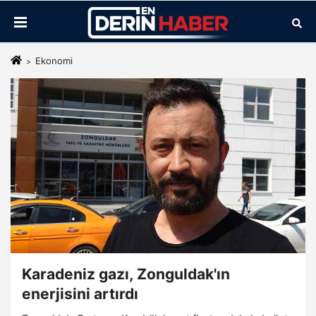
Ekonomi
Karadeniz gazı, Zonguldak'ın
enerjisini artırdı