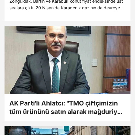
Zonguldak, Bartın ve Karabük konut fiyat endeksinde üst
sıralara çıktı. 20 Nisan'da Karadeniz gazının da devreye
alınmasıyla birlikte Batı Karadeniz Bölgesi, yüzde 147 ile
konut fiyat artışının lideri oldu.
AK Parti'li Ahlatcı: "TMO çiftçimizin
tüm ürününü satın alarak mağduriyeti
giderecek"