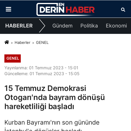
HABERLER
Gündem
Politika
Ekonomi
Haberler
GENEL
GENEL
Yayınlanma: 01 Temmuz 2023 - 15:01
Güncelleme: 01 Temmuz 2023 - 15:05
15 Temmuz Demokrasi
Otogarı'nda bayram dönüşü
hareketliliği başladı
Kurban Bayramı'nın son gününde
İstanbul'a dönüşler başladı.