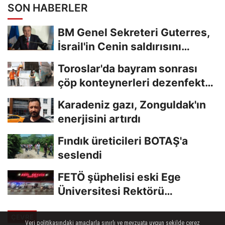
SON HABERLER
BM Genel Sekreteri Guterres,
İsrail'in Cenin saldırısını
kınamaktan...
Toroslar'da bayram sonrası
çöp konteynerleri dezenfekte
edildi
Karadeniz gazı, Zonguldak'ın
enerjisini artırdı
Fındık üreticileri BOTAŞ'a
seslendi
FETÖ şüphelisi eski Ege
Üniversitesi Rektörü
Hoşcoşkun yakalandı
ÇEVRE
Veri politikasındaki amaçlarla sınırlı ve mevzuata uygun şekilde çerez