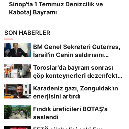
Sinop'ta 1 Temmuz Denizcilik ve
Kabotaj Bayramı
SON HABERLER
BM Genel Sekreteri Guterres,
İsrail'in Cenin saldırısını
kınamaktan...
Toroslar'da bayram sonrası
çöp konteynerleri dezenfekte
edildi
Karadeniz gazı, Zonguldak'ın
enerjisini artırdı
Fındık üreticileri BOTAŞ'a
seslendi