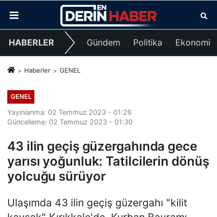
HABERLER
Gündem
Politika
Ekonomi
Haberler
GENEL
GENEL
Yayınlanma: 02 Temmuz 2023 - 01:26
Güncelleme: 02 Temmuz 2023 - 01:30
43 ilin geçiş güzergahında gece
yarısı yoğunluk: Tatilcilerin dönüş
yolcuğu sürüyor
Ulaşımda 43 ilin geçiş güzergahı "kilit
kavşak" Kırıkkale'de, Kurban Bayramı