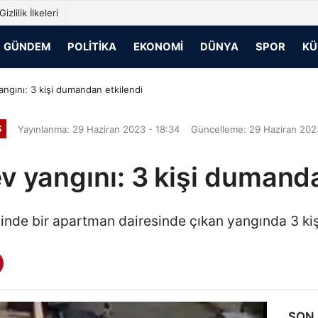
Gizlilik İlkeleri
GÜNDEM
POLITIKA
EKONOMI
DÜNYA
SPOR
KÜ
ngını: 3 kişi dumandan etkilendi
Ş
Yayınlanma: 29 Haziran 2023 - 18:34
Güncelleme: 29 Haziran 202
v yangını: 3 kişi dumanda
inde bir apartman dairesinde çıkan yangında 3 ki
SON