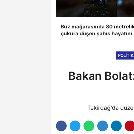
Buz mağarasında 80 metreli
çukura düşen şahıs hayatını
kaybetti, düşme anı kameray
yansıdı
POLITI
Bakan Bolat
Tekirdağ'da düze