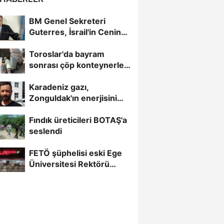
BM Genel Sekreteri
Guterres, İsrail'in Cenin
saldırısını kınamaktan...
Toroslar'da bayram
sonrası çöp konteynerleri
dezenfekte edildi
Karadeniz gazı,
Zonguldak'ın enerjisini
artırdı
Fındık üreticileri BOTAŞ'a
seslendi
FETÖ şüphelisi eski Ege
Üniversitesi Rektörü
Hoşcoşkun yakalandı