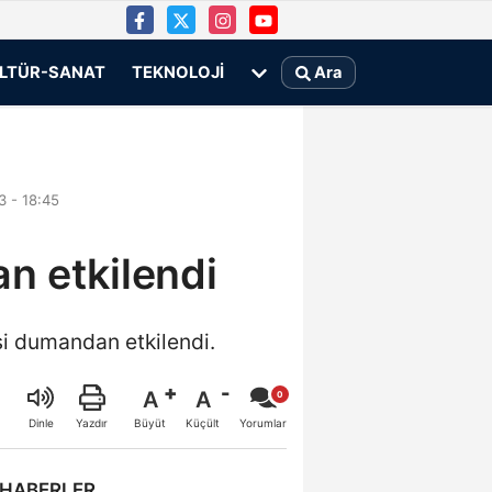
LTÜR-SANAT
TEKNOLOJI
Ara
3 - 18:45
n etkilendi
şi dumandan etkilendi.
A
A
Büyüt
Küçült
Dinle
Yazdır
Yorumlar
 HABERLER