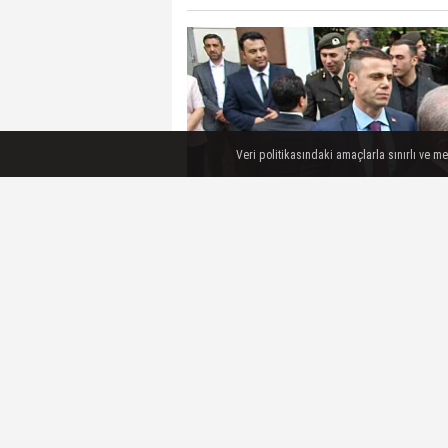
Veri politikasındaki amaçlarla sınırlı ve m
Tekirdağ'da düzenlenen bayraml