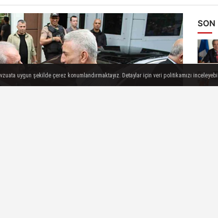
SON
evzuata uygun şekilde çerez konumlandırmaktayız. Detaylar için veri politikamızı inceleyebili
aşma programına katılan Ticaret Bakanı Ömer