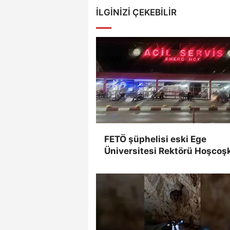
İLGINIZI ÇEKEBILIR
FETÖ şüphelisi eski Ege
Üniversitesi Rektörü Hoşcoş
yakalandı