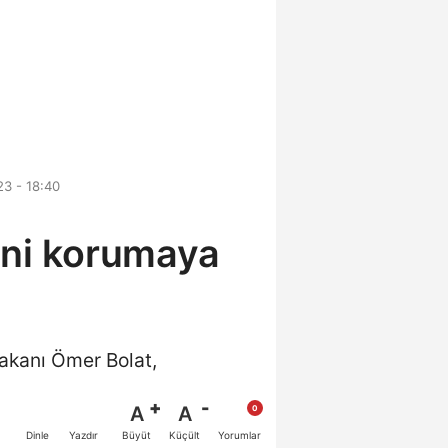
3 - 18:40
ini korumaya
akanı Ömer Bolat,
A
A
Büyüt
Küçült
Dinle
Yazdır
Yorumlar