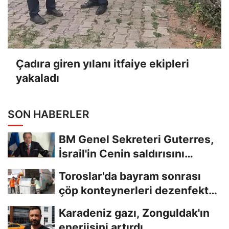
Çadıra giren yılanı itfaiye ekipleri
yakaladı
SON HABERLER
BM Genel Sekreteri Guterres,
İsrail'in Cenin saldırısını
kınamaktan...
Toroslar'da bayram sonrası
çöp konteynerleri dezenfekte
edildi
Karadeniz gazı, Zonguldak'ın
enerjisini artırdı