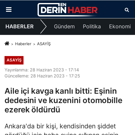
HABERLER
Gündem
Politika
Ekonomi
Haberler
ASAYİŞ
ASAYİŞ
Yayınlanma: 28 Haziran 2023 - 17:14
Güncelleme: 28 Haziran 2023 - 17:25
Aile içi kavga kanlı bitti: Eşinin
dedesini ve kuzenini otomobille
ezerek öldürdü
Ankara'da bir kişi, kendisinden şiddet
gördüğü için baba evine sığınan eşinin