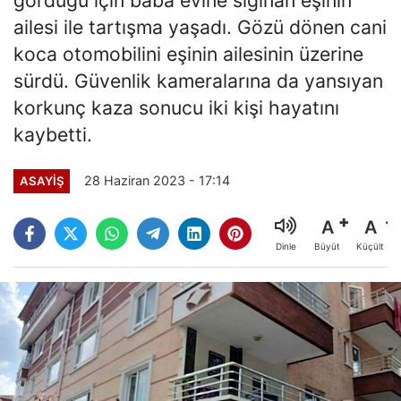
ailesi ile tartışma yaşadı. Gözü dönen cani
koca otomobilini eşinin ailesinin üzerine
sürdü. Güvenlik kameralarına da yansıyan
korkunç kaza sonucu iki kişi hayatını
kaybetti.
28 Haziran 2023 - 17:14
ASAYİŞ
A
A
Büyüt
Küçült
Dinle