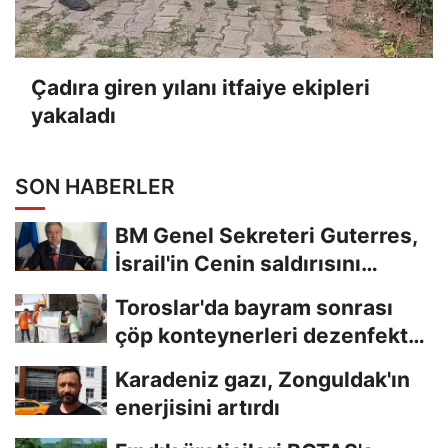
Çadıra giren yılanı itfaiye ekipleri
yakaladı
SON HABERLER
BM Genel Sekreteri Guterres,
İsrail'in Cenin saldırısını
kınamaktan...
Toroslar'da bayram sonrası
çöp konteynerleri dezenfekte
edildi
Karadeniz gazı, Zonguldak'ın
enerjisini artırdı