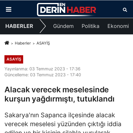
HABERLER
Gündem
Politika
Ekonomi
Haberler
ASAYİŞ
ASAYİŞ
Yayınlanma: 03 Temmuz 2023 - 17:36
Güncelleme: 03 Temmuz 2023 - 17:40
Alacak verecek meselesinde
kurşun yağdırmıştı, tutuklandı
Sakarya'nın Sapanca ilçesinde alacak
verecek meselesi yüzünden çıktığı iddia
edilen ve bir kişinin silahla vurularak