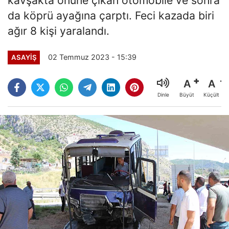
da köprü ayağına çarptı. Feci kazada biri
ağır 8 kişi yaralandı.
02 Temmuz 2023 - 15:39
ASAYİŞ
A
A
Büyüt
Küçült
Dinle