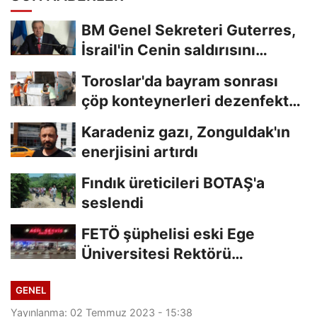
BM Genel Sekreteri Guterres,
İsrail'in Cenin saldırısını
kınamaktan...
Toroslar'da bayram sonrası
çöp konteynerleri dezenfekte
edildi
Karadeniz gazı, Zonguldak'ın
enerjisini artırdı
Fındık üreticileri BOTAŞ'a
seslendi
FETÖ şüphelisi eski Ege
Üniversitesi Rektörü
Hoşcoşkun yakalandı
GENEL
Yayınlanma: 02 Temmuz 2023 - 15:38