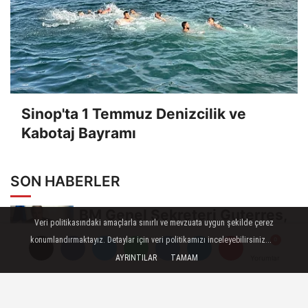
Sinop'ta 1 Temmuz Denizcilik ve
Kabotaj Bayramı
SON HABERLER
BM Genel Sekreteri Guterres,
Veri politikasındaki amaçlarla sınırlı ve mevzuata uygun şekilde çerez
İsrail'in Cenin saldırısını
konumlandırmaktayız. Detaylar için veri politikamızı inceleyebilirsiniz...
kınamaktan...
AYRINTILAR
TAMAM
Yorumlar
Yorumlar
Toroslar'da bayram sonrası
çöp konteynerleri dezenfekte
edildi