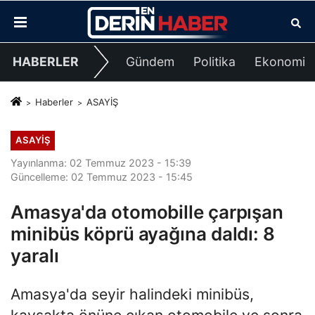
HABERLER
Gündem
Politika
Ekonomi
Haberler
ASAYİŞ
ASAYİŞ
Yayınlanma: 02 Temmuz 2023 - 15:39
Güncelleme: 02 Temmuz 2023 - 15:45
Amasya'da otomobille çarpışan
minibüs köprü ayağına daldı: 8
yaralı
Amasya'da seyir halindeki minibüs,
kavşakta önüne çıkan otomobile ve sonra