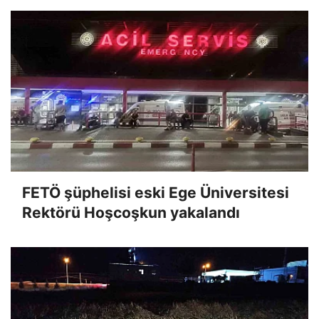
FETÖ şüphelisi eski Ege Üniversitesi
Rektörü Hoşcoşkun yakalandı