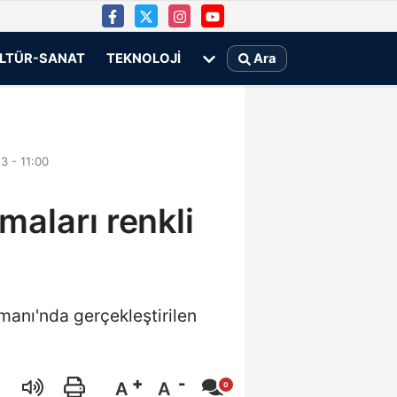
LTÜR-SANAT
TEKNOLOJI
Ara
 - 11:00
aları renkli
anı'nda gerçekleştirilen
A
A