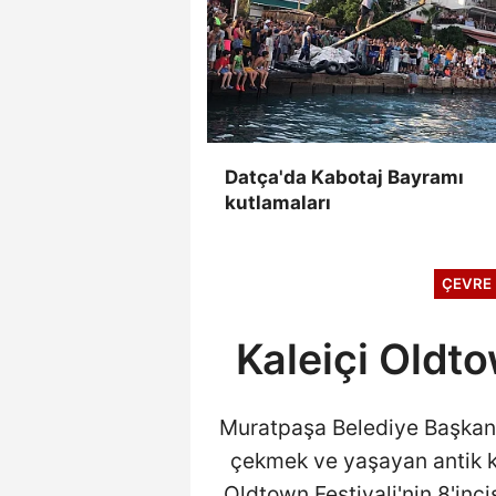
Datça'da Kabotaj Bayramı
kutlamaları
ÇEVRE
Kaleiçi Oldto
Muratpaşa Belediye Başkanı 
çekmek ve yaşayan antik ke
Oldtown Festivali'nin 8'inci