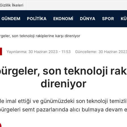
Gizlilik İlkeleri
GÜNDEM
POLITIKA
EKONOMI
DÜNYA
SPOR
KÜ
rgeler, son teknoloji rakiplerine karşı direniyor
Yayınlanma: 30 Haziran 2023 - 11:53
Güncelleme: 30 Haziran 2023
pürgeler, son teknoloji rak
direniyor
le imal ettiği ve günümüzdeki son teknoloji temizli
pürgeleri semt pazarlarında alıcı bulmaya devam e