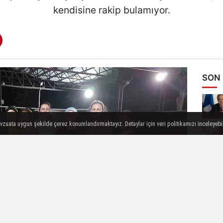
kendisine rakip bulamıyor.
SON
evzuata uygun şekilde çerez konumlandırmaktayız. Detaylar için veri politikamızı inceleyebili