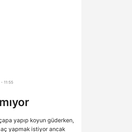
- 11:55
amıyor
da çapa yapıp koyun güderken,
 maç yapmak istiyor ancak