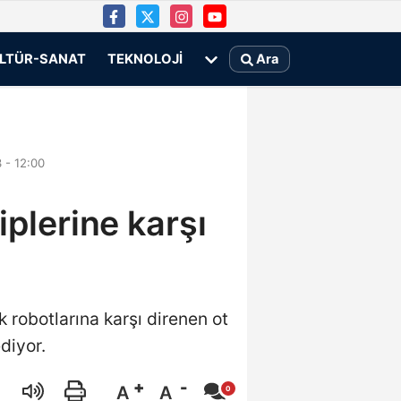
LTÜR-SANAT
TEKNOLOJI
Ara
 - 12:00
iplerine karşı
k robotlarına karşı direnen ot
diyor.
A
A