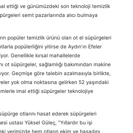
mal ettiği ve günümüzdeki son teknoloji temizlik
üpürgeleri semt pazarlarında alıcı bulmaya
 popüler temizlik ürünü olan ot el süpürgeleri
arla popülerliğini yitirse de Aydın'ın Efeler
yor. Genellikle kırsal mahallelerde
pımı ot süpürgeler, sağlamlığı bakımından makine
lıyor. Geçmişe göre talebin azalmasıyla birlikte,
yeler yok olma noktasına gelirken 52 yaşındaki
lerle imal ettiği süpürgeler teknolojiye
 süpürge otlarını hasat ederek süpürgeleri
esi ustası Yüksel Güleç, "Yıllardır bu işi
ki yerimizde hem otların ekim ve hasadını