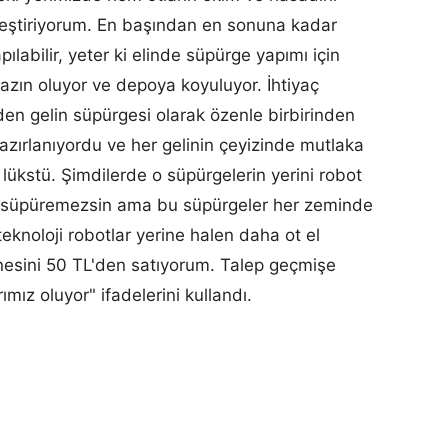
leştiriyorum. En başından en sonuna kadar
pılabilir, yeter ki elinde süpürge yapımı için
yazın oluyor ve depoya koyuluyor. İhtiyaç
den gelin süpürgesi olarak özenle birbirinden
 hazırlanıyordu ve her gelinin çeyizinde mutlaka
ükstü. Şimdilerde o süpürgelerin yerini robot
ri süpüremezsin ama bu süpürgeler her zeminde
eknoloji robotlar yerine halen daha ot el
tanesini 50 TL'den satıyorum. Talep geçmişe
mız oluyor" ifadelerini kullandı.