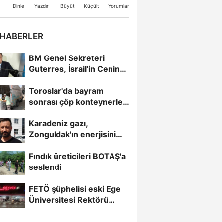
Büyüt
Küçült
Dinle
Yazdır
Yorumlar
 HABERLER
BM Genel Sekreteri
Guterres, İsrail'in Cenin
saldırısını kınamaktan...
Toroslar'da bayram
sonrası çöp konteynerleri
dezenfekte edildi
Karadeniz gazı,
Zonguldak'ın enerjisini
artırdı
Fındık üreticileri BOTAŞ'a
seslendi
FETÖ şüphelisi eski Ege
Üniversitesi Rektörü
Hoşcoşkun yakalandı