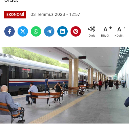
03 Temmuz 2023 - 12:57
EKONOMI
A
A
Büyüt
Küçült
Dinle