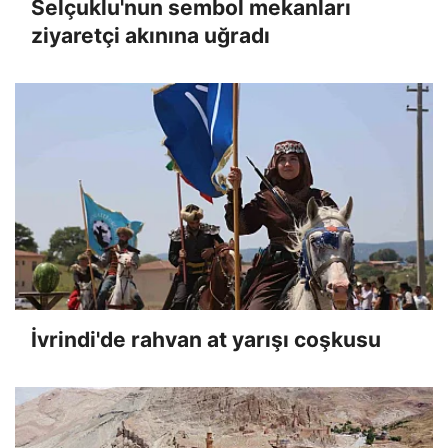
Selçuklu'nun sembol mekanları
ziyaretçi akınına uğradı
İvrindi'de rahvan at yarışı coşkusu