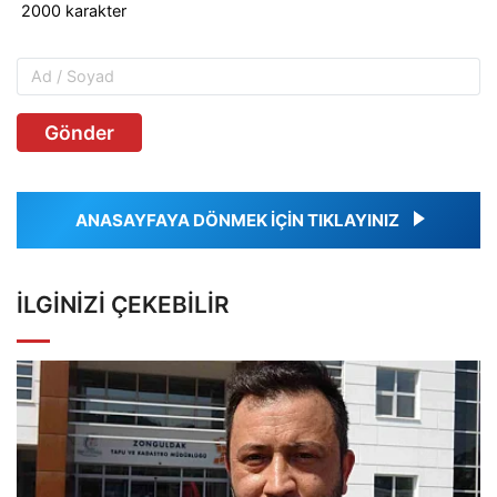
Gönder
ANASAYFAYA DÖNMEK İÇİN TIKLAYINIZ
İLGINIZI ÇEKEBILIR