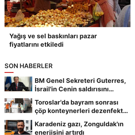
Yağış ve sel baskınları pazar
fiyatlarını etkiledi
SON HABERLER
BM Genel Sekreteri Guterres,
İsrail'in Cenin saldırısını
kınamaktan...
Toroslar'da bayram sonrası
çöp konteynerleri dezenfekte
edildi
Karadeniz gazı, Zonguldak'ın
enerjisini artırdı