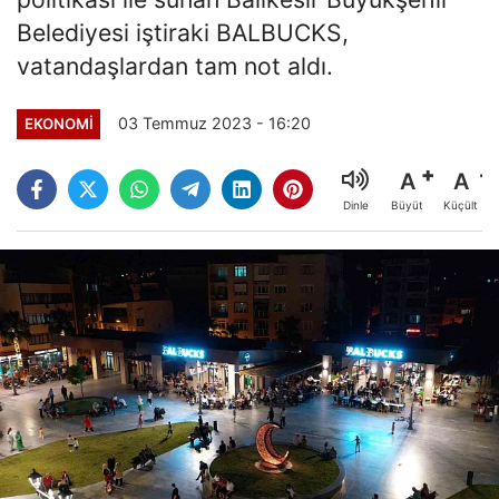
Belediyesi iştiraki BALBUCKS,
vatandaşlardan tam not aldı.
03 Temmuz 2023 - 16:20
EKONOMI
A
A
Büyüt
Küçült
Dinle