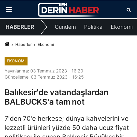
HABERLER
Gündem
Politika
Ekonomi
Haberler
Ekonomi
EKONOMI
Yayınlanma: 03 Temmuz 2023 - 16:20
Güncelleme: 03 Temmuz 2023 - 16:25
Balıkesir'de vatandaşlardan
BALBUCKS'a tam not
7'den 70'e herkese; dünya kahvelerini ve
lezzetli ürünleri yüzde 50 daha ucuz fiyat
politikası ile sunan Balıkesir Büyükşehir