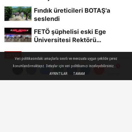
Fındık üreticileri BOTAŞ'a
seslendi
FETÖ şüphelisi eski Ege
Üniversitesi Rektörü
Hoşcoşkun yakalandı
ÇEVRE
Veri politikasındaki amaçlarla sınırlı ve mevzuata uygun şekilde çerez
Yayınlanma: 03 Temmuz 2023 - 16:20
konumlandırmaktayız. Detaylar için veri politikamızı inceleyebilirsiniz...
Güncelleme: 03 Temmuz 2023 - 16:25
AYRINTILAR
TAMAM
Yorumlar
Yorumlar
Ölü caretta caretta sahile vurdu
Mersin'de çeşitli yerlerinden yara alan
caretta caretta, ölü olarak sahile vurdu.
03 Temmuz 2023 - 16:20
ÇEVRE