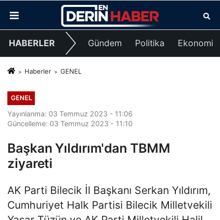
HABERLER
Gündem
Politika
Ekonomi
Haberler
GENEL
GENEL
Yayınlanma: 03 Temmuz 2023 - 11:06
Güncelleme: 03 Temmuz 2023 - 11:10
Başkan Yıldırım'dan TBMM
ziyareti
AK Parti Bilecik İl Başkanı Serkan Yıldırım,
Cumhuriyet Halk Partisi Bilecik Milletvekili
Yaşar Tüzün ve AK Parti Milletvekili Halil