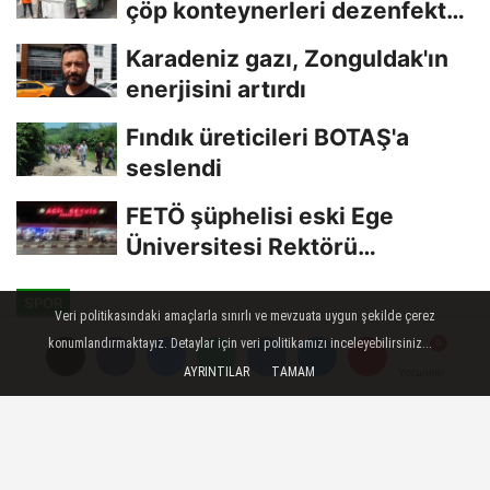
çöp konteynerleri dezenfekte
edildi
Karadeniz gazı, Zonguldak'ın
enerjisini artırdı
Fındık üreticileri BOTAŞ'a
seslendi
FETÖ şüphelisi eski Ege
Üniversitesi Rektörü
Hoşcoşkun yakalandı
SPOR
Veri politikasındaki amaçlarla sınırlı ve mevzuata uygun şekilde çerez
Yayınlanma: 03 Temmuz 2023 - 11:05
konumlandırmaktayız. Detaylar için veri politikamızı inceleyebilirsiniz...
Güncelleme: 03 Temmuz 2023 - 11:10
AYRINTILAR
TAMAM
Yorumlar
Yorumlar
Özel gereksinimli çocuklara
yönelik 'Mutlu Çarşamba' projesi
başlıyor