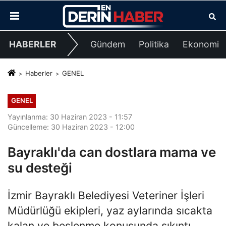
HABERLER
Gündem
Politika
Ekonomi
Haberler
GENEL
GENEL
Yayınlanma: 30 Haziran 2023 - 11:57
Güncelleme: 30 Haziran 2023 - 12:00
Bayraklı'da can dostlara mama ve
su desteği
İzmir Bayraklı Belediyesi Veteriner İşleri
Müdürlüğü ekipleri, yaz aylarında sıcakta
kalan ve beslenme konusunda sıkıntı