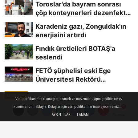
Toroslar'da bayram sonrası
çöp konteynerleri dezenfekte
edildi
Karadeniz gazı, Zonguldak'ın
enerjisini artırdı
Fındık üreticileri BOTAŞ'a
seslendi
FETÖ şüphelisi eski Ege
Üniversitesi Rektörü
Hoşcoşkun yakalandı
EKONOMI
Veri politikasındaki amaçlarla sınırlı ve mevzuata uygun şekilde çerez
Yayınlanma: 30 Haziran 2023 - 11:56
konumlandırmaktayız. Detaylar için veri politikamızı inceleyebilirsiniz...
Güncelleme: 30 Haziran 2023 - 12:00
AYRINTILAR
TAMAM
Yorumlar
Yorumlar
Kadın çiftçi devlet desteği ile
çorak arazileri lavanta bahçesi