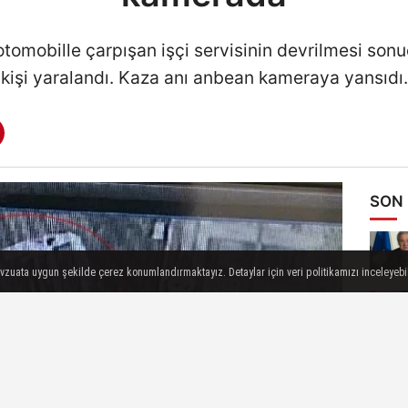
 otomobille çarpışan işçi servisinin devrilmesi s
kişi yaralandı. Kaza anı anbean kameraya yansıdı.
SON
evzuata uygun şekilde çerez konumlandırmaktayız. Detaylar için veri politikamızı inceleyebili