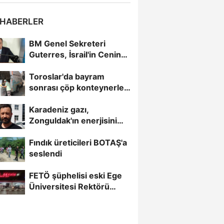
 HABERLER
BM Genel Sekreteri
Guterres, İsrail'in Cenin
saldırısını kınamaktan...
Toroslar'da bayram
sonrası çöp konteynerleri
dezenfekte edildi
Karadeniz gazı,
Zonguldak'ın enerjisini
artırdı
Fındık üreticileri BOTAŞ'a
seslendi
FETÖ şüphelisi eski Ege
Üniversitesi Rektörü
Hoşcoşkun yakalandı