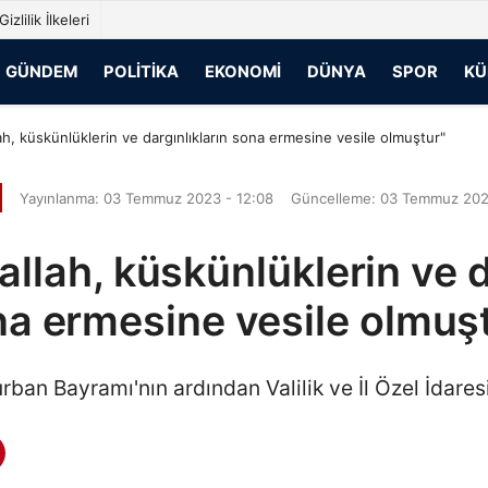
Gizlilik İlkeleri
GÜNDEM
POLITIKA
EKONOMI
DÜNYA
SPOR
KÜ
ah, küskünlüklerin ve dargınlıkların sona ermesine vesile olmuştur"
Yayınlanma: 03 Temmuz 2023 - 12:08
Güncelleme: 03 Temmuz 2023
llah, küskünlüklerin ve d
a ermesine vesile olmuş
urban Bayramı'nın ardından Valilik ve İl Özel İdare