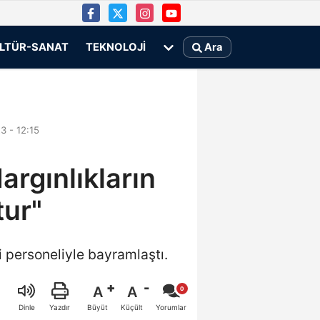
LTÜR-SANAT
TEKNOLOJI
Ara
 - 12:15
argınlıkların
tur"
si personeliyle bayramlaştı.
A
A
Büyüt
Küçült
Dinle
Yazdır
Yorumlar