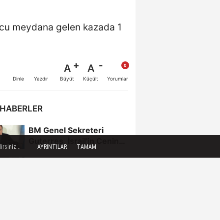
onucu meydana gelen kazada 1
A
A
Büyüt
Küçült
Dinle
Yazdır
Yorumlar
 HABERLER
BM Genel Sekreteri
Guterres, İsrail'in Cenin
rsiniz...
AYRINTILAR
TAMAM
saldırısını kınamaktan...
Toroslar'da bayram
sonrası çöp konteynerleri
dezenfekte edildi
Karadeniz gazı,
Zonguldak'ın enerjisini
artırdı