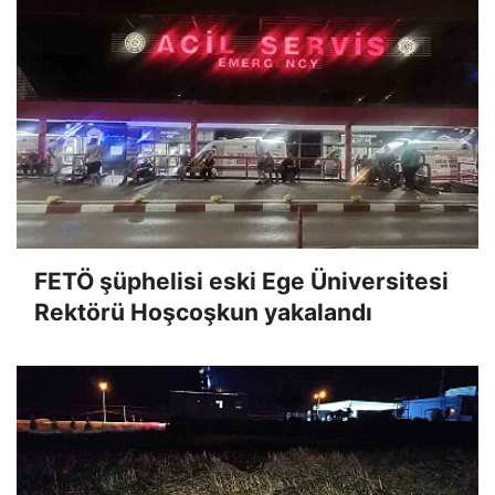
FETÖ şüphelisi eski Ege Üniversitesi
Rektörü Hoşcoşkun yakalandı