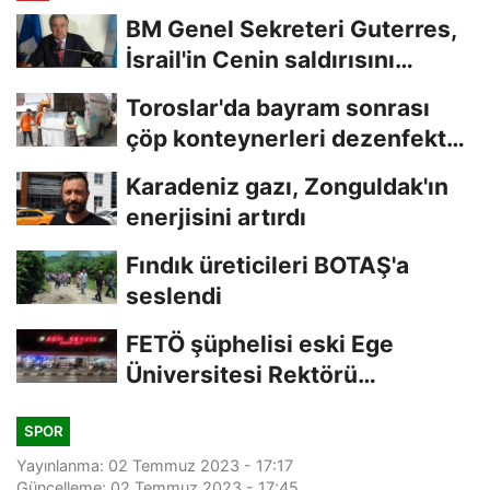
BM Genel Sekreteri Guterres,
İsrail'in Cenin saldırısını
kınamaktan...
Toroslar'da bayram sonrası
çöp konteynerleri dezenfekte
edildi
Karadeniz gazı, Zonguldak'ın
enerjisini artırdı
Fındık üreticileri BOTAŞ'a
seslendi
FETÖ şüphelisi eski Ege
Üniversitesi Rektörü
Hoşcoşkun yakalandı
SPOR
Yayınlanma: 02 Temmuz 2023 - 17:17
Güncelleme: 02 Temmuz 2023 - 17:45