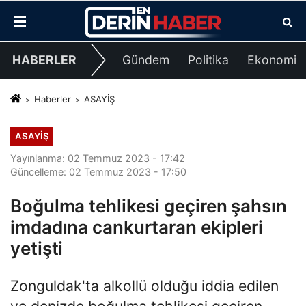
HABERLER
Gündem
Politika
Ekonomi
Haberler
ASAYİŞ
ASAYİŞ
Yayınlanma: 02 Temmuz 2023 - 17:42
Güncelleme: 02 Temmuz 2023 - 17:50
Boğulma tehlikesi geçiren şahsın
imdadına cankurtaran ekipleri
yetişti
Zonguldak'ta alkollü olduğu iddia edilen
ve denizde boğulma tehlikesi geçiren