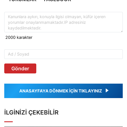
Gönder
ANASAYFAYA DÖNMEK İÇİN TIKLAYINIZ
İLGINIZI ÇEKEBILIR