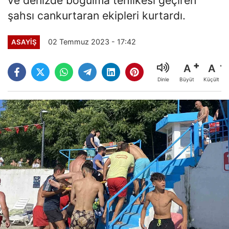
şahsı cankurtaran ekipleri kurtardı.
02 Temmuz 2023 - 17:42
ASAYİŞ
A
A
Büyüt
Küçült
Dinle