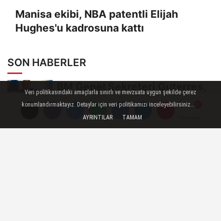
Manisa ekibi, NBA patentli Elijah
Hughes'u kadrosuna kattı
SON HABERLER
BM Genel Sekreteri Guterres,
Veri politikasındaki amaçlarla sınırlı ve mevzuata uygun şekilde çerez
İsrail'in Cenin saldırısını
konumlandırmaktayız. Detaylar için veri politikamızı inceleyebilirsiniz...
kınamaktan...
AYRINTILAR
TAMAM
Yorumlar
Yorumlar
Yorumlar
Toroslar'da bayram sonrası
çöp konteynerleri dezenfekte
edildi
Karadeniz gazı, Zonguldak'ın
enerjisini artırdı
Fındık üreticileri BOTAŞ'a
seslendi