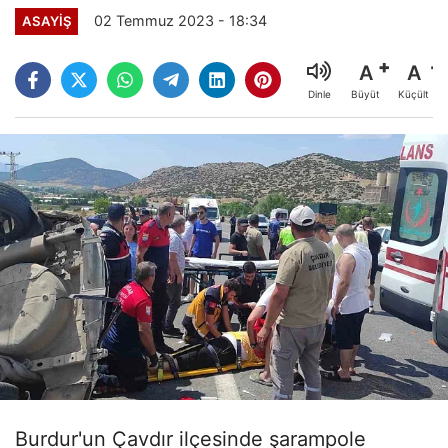
02 Temmuz 2023 - 18:34
ASAYİŞ
A
A
Büyüt
Küçült
Dinle
Burdur'un Çavdır ilçesinde şarampole