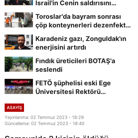
İsrail'in Cenin saldırısını
kınamaktan...
Toroslar'da bayram sonrası
çöp konteynerleri dezenfekte
edildi
Karadeniz gazı, Zonguldak'ın
enerjisini artırdı
Fındık üreticileri BOTAŞ'a
seslendi
FETÖ şüphelisi eski Ege
Üniversitesi Rektörü
Hoşcoşkun yakalandı
ASAYİŞ
Yayınlanma: 02 Temmuz 2023 - 18:29
Güncelleme: 02 Temmuz 2023 - 18:40