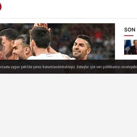
SON
evzuata uygun şekilde çerez konumlandırmaktayız. Detaylar için veri politikamızı inceleyebili