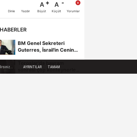
A
A
Büyüt
Küçült
Dinle
Yazdır
Yorumlar
 HABERLER
BM Genel Sekreteri
Guterres, İsrail'in Cenin
saldırısını kınamaktan...
Toroslar'da bayram
rsiniz...
AYRINTILAR
TAMAM
sonrası çöp konteynerleri
dezenfekte edildi
Karadeniz gazı,
Zonguldak'ın enerjisini
artırdı
Fındık üreticileri BOTAŞ'a
seslendi
FETÖ şüphelisi eski Ege
Üniversitesi Rektörü
Hoşcoşkun yakalandı