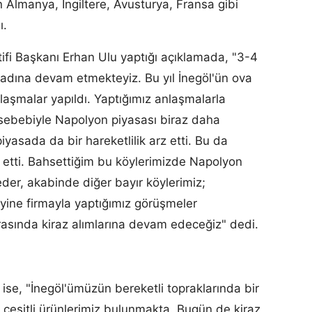
n Almanya, İngiltere, Avusturya, Fransa gibi
ı.
ifi Başkanı Erhan Ulu yaptığı açıklamada, "3-4
adına devam etmekteyiz. Bu yıl İnegöl'ün ova
nlaşmalar yapıldı. Yaptığımız anlaşmalarla
sebebiyle Napolyon piyasası biraz daha
piyasada da bir hareketlilik arz etti. Bu da
 etti. Bahsettiğim bu köylerimizde Napolyon
er, akabinde diğer bayır köylerimiz;
yine firmayla yaptığımız görüşmeler
sında kiraz alımlarına devam edeceğiz" dedi.
 ise, "İnegöl'ümüzün bereketli topraklarında bir
çeşitli ürünlerimiz bulunmakta. Bugün de kiraz