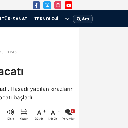
LTÜR-SANAT
TEKNOLOJI
Ara
3 - 11:45
acatı
adı. Hasadı yapılan kirazların
acatı başladı.
A
A
Büyüt
Küçült
Dinle
Yazdır
Yorumlar