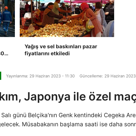
Yağış ve sel baskınları pazar
 300
fiyatlarını etkiledi
Yayınlanma: 29 Haziran 2023 - 11:30
Güncelleme: 29 Haziran 2023 
akım, Japonya ile özel m
ül Salı günü Belçika'nın Genk kentindeki Cegeka A
 gelecek. Müsabakanın başlama saati ise daha sonr