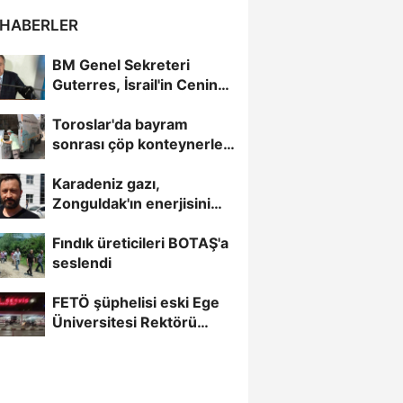
 HABERLER
BM Genel Sekreteri
Guterres, İsrail'in Cenin
saldırısını kınamaktan...
Toroslar'da bayram
sonrası çöp konteynerleri
dezenfekte edildi
Karadeniz gazı,
Zonguldak'ın enerjisini
artırdı
Fındık üreticileri BOTAŞ'a
seslendi
FETÖ şüphelisi eski Ege
Üniversitesi Rektörü
Hoşcoşkun yakalandı