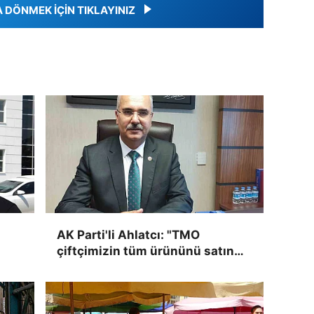
DÖNMEK İÇİN TIKLAYINIZ
AK Parti'li Ahlatcı: "TMO
çiftçimizin tüm ürününü satın
alarak mağduriyeti giderecek"