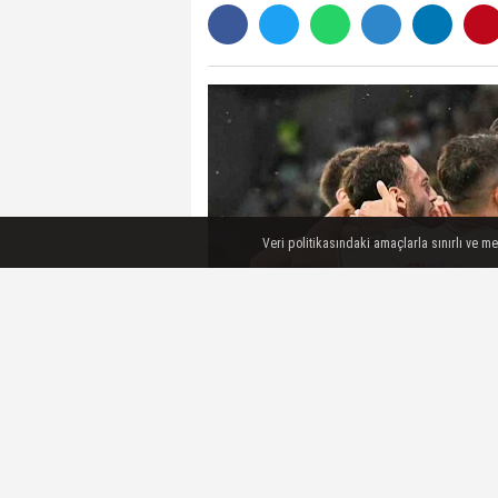
Veri politikasındaki amaçlarla sınırlı ve m