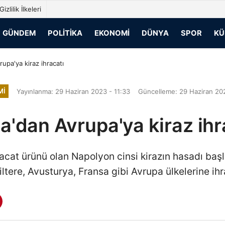
Gizlilik İlkeleri
GÜNDEM
POLITIKA
EKONOMI
DÜNYA
SPOR
KÜ
upa'ya kiraz ihracatı
MI
Yayınlanma: 29 Haziran 2023 - 11:33
Güncelleme: 29 Haziran 202
a'dan Avrupa'ya kiraz ihr
racat ürünü olan Napolyon cinsi kirazın hasadı başl
ltere, Avusturya, Fransa gibi Avrupa ülkelerine ihr