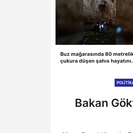
Buz mağarasında 80 metreli
çukura düşen şahıs hayatını
kaybetti, düşme anı kameray
yansıdı
POLITIK
Bakan Gökt