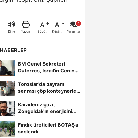
A
A
Büyüt
Küçült
Dinle
Yazdır
Yorumlar
 HABERLER
BM Genel Sekreteri
Guterres, İsrail'in Cenin
saldırısını kınamaktan...
Toroslar'da bayram
sonrası çöp konteynerleri
dezenfekte edildi
Karadeniz gazı,
Zonguldak'ın enerjisini
artırdı
Fındık üreticileri BOTAŞ'a
seslendi