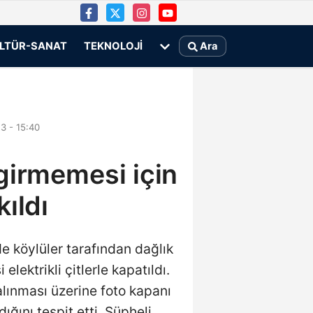
LTÜR-SANAT
TEKNOLOJI
Ara
3 - 15:40
girmemesi için
kıldı
e köylüler tarafından dağlık
lektrikli çitlerle kapatıldı.
çalınması üzerine foto kapanı
dığını tespit etti. Şüpheli