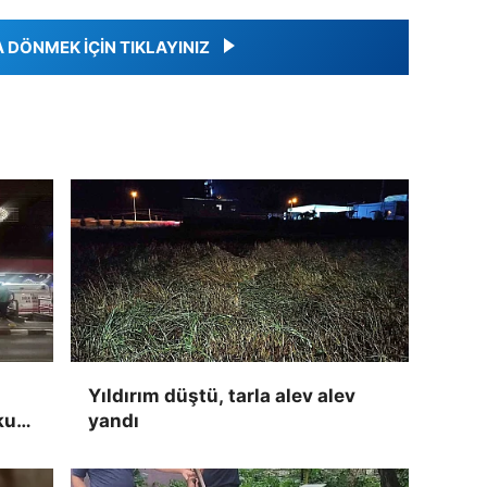
DÖNMEK İÇİN TIKLAYINIZ
Yıldırım düştü, tarla alev alev
kun
yandı