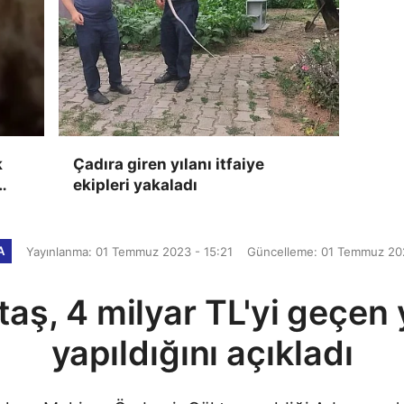
k
Çadıra giren yılanı itfaiye
ekipleri yakaladı
a
A
Yayınlanma: 01 Temmuz 2023 - 15:21
Güncelleme: 01 Temmuz 202
aş, 4 milyar TL'yi geçen 
yapıldığını açıkladı