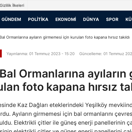
Gizlilik İlkeleri
GÜNDEM
POLITIKA
EKONOMI
DÜNYA
SPOR
KÜ
al Ormanlarına ayıların girmemesi için kurulan foto kapana hırsız takıldı
Yayınlanma: 01 Temmuz 2023 - 15:20
Güncelleme: 01 Temmuz 202
Bal Ormanlarına ayıların 
lan foto kapana hırsız ta
sinde Kaz Dağları eteklerindeki Yeşilköy mevkiind
du. Ayıların girmemesi için bal ormanlarını çevresi e
uldu. Elektrikli çitler ile güneş enerji panellerinin 
şinin elektrikli çitler ve güneş enerji panellerini çal