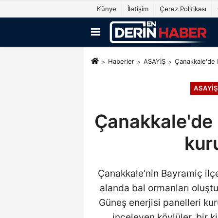
Künye
İletişim
Çerez Politikası
Haberler
ASAYİŞ
Çanakkale'de B
ASAYİŞ
Çanakkale'de 
kuru
Çanakkale'nin Bayramiç ilçe
alanda bal ormanları oluştur
Güneş enerjisi panelleri kur
inceleyen köylüler, bir ki