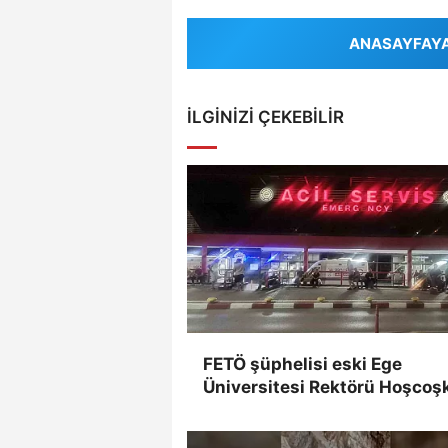
ANASAYFAYA 
İLGINIZI ÇEKEBILIR
FETÖ şüphelisi eski Ege
Üniversitesi Rektörü Hoşcoş
yakalandı