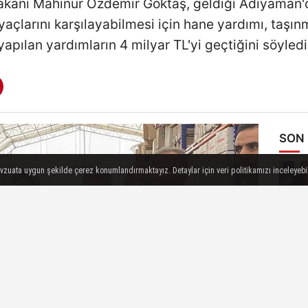
akanı Mahinur Özdemir Göktaş, geldiği Adıyaman'd
iyaçlarını karşılayabilmesi için hane yardımı, taşın
yapılan yardımların 4 milyar TL'yi geçtiğini söyledi
SON
evzuata uygun şekilde çerez konumlandırmaktayız. Detaylar için veri politikamızı inceleyebili