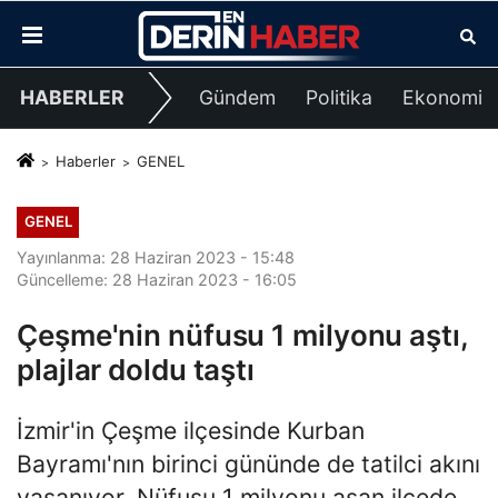
HABERLER
Gündem
Politika
Ekonomi
Haberler
GENEL
GENEL
Yayınlanma: 28 Haziran 2023 - 15:48
Güncelleme: 28 Haziran 2023 - 16:05
Çeşme'nin nüfusu 1 milyonu aştı,
plajlar doldu taştı
İzmir'in Çeşme ilçesinde Kurban
Bayramı'nın birinci gününde de tatilci akını
yaşanıyor. Nüfusu 1 milyonu aşan ilçede