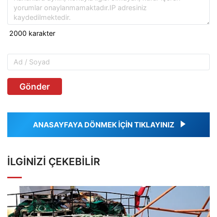
Gönder
ANASAYFAYA DÖNMEK İÇİN TIKLAYINIZ
İLGINIZI ÇEKEBILIR