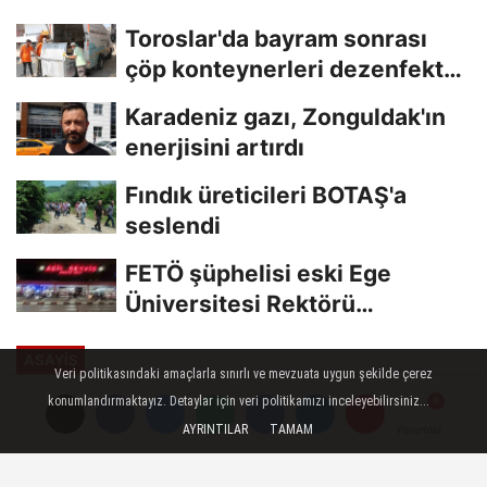
kınamaktan...
Toroslar'da bayram sonrası
çöp konteynerleri dezenfekte
edildi
Karadeniz gazı, Zonguldak'ın
enerjisini artırdı
Fındık üreticileri BOTAŞ'a
seslendi
FETÖ şüphelisi eski Ege
Üniversitesi Rektörü
Hoşcoşkun yakalandı
ASAYİŞ
Veri politikasındaki amaçlarla sınırlı ve mevzuata uygun şekilde çerez
Yayınlanma: 28 Haziran 2023 - 15:47
konumlandırmaktayız. Detaylar için veri politikamızı inceleyebilirsiniz...
Güncelleme: 28 Haziran 2023 - 16:05
AYRINTILAR
TAMAM
Yorumlar
Yorumlar
Gelibolu'da seyir halindeyken