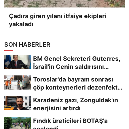
Çadıra giren yılanı itfaiye ekipleri
yakaladı
SON HABERLER
BM Genel Sekreteri Guterres,
İsrail'in Cenin saldırısını
kınamaktan...
Toroslar'da bayram sonrası
çöp konteynerleri dezenfekte
edildi
Karadeniz gazı, Zonguldak'ın
enerjisini artırdı
Fındık üreticileri BOTAŞ'a
seslendi