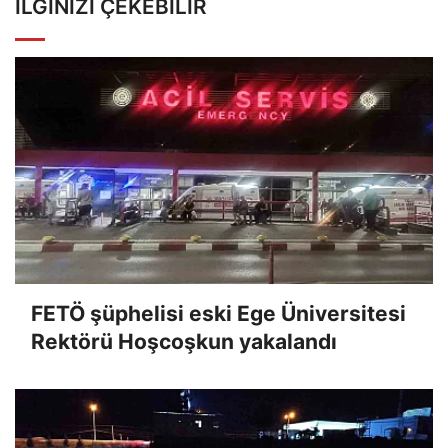
İLGINIZI ÇEKEBILIR
FETÖ şüphelisi eski Ege Üniversitesi
Rektörü Hoşcoşkun yakalandı