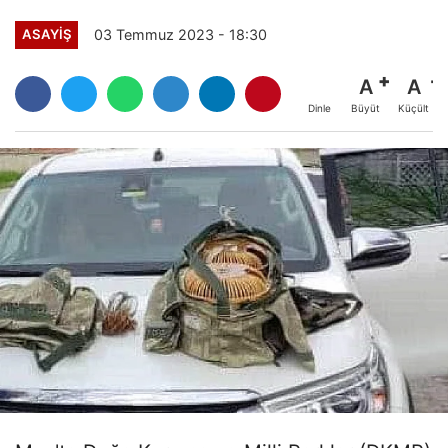
03 Temmuz 2023 - 18:30
ASAYİŞ
A
A
Büyüt
Küçült
Dinle