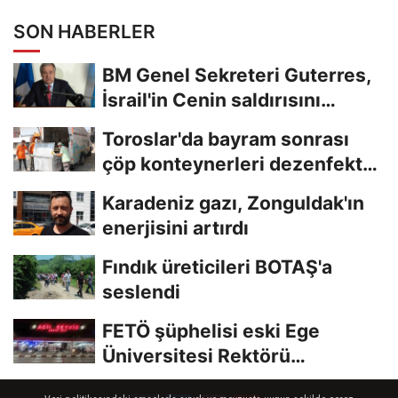
SON HABERLER
BM Genel Sekreteri Guterres,
İsrail'in Cenin saldırısını
kınamaktan...
Toroslar'da bayram sonrası
çöp konteynerleri dezenfekte
edildi
Karadeniz gazı, Zonguldak'ın
enerjisini artırdı
Fındık üreticileri BOTAŞ'a
seslendi
FETÖ şüphelisi eski Ege
Üniversitesi Rektörü
Hoşcoşkun yakalandı