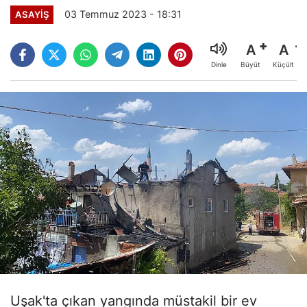
03 Temmuz 2023 - 18:31
ASAYİŞ
A
A
Büyüt
Küçült
Dinle
Uşak'ta çıkan yangında müstakil bir ev