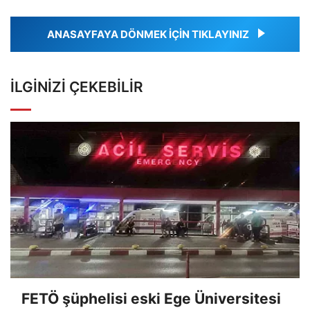
ANASAYFAYA DÖNMEK İÇİN TIKLAYINIZ
İLGINIZI ÇEKEBILIR
FETÖ şüphelisi eski Ege Üniversitesi