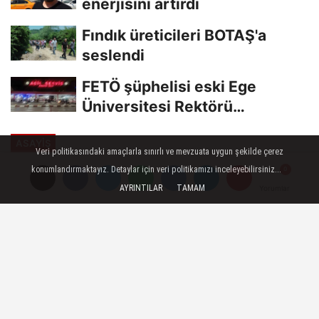
enerjisini artırdı
Fındık üreticileri BOTAŞ'a
seslendi
FETÖ şüphelisi eski Ege
Üniversitesi Rektörü
Hoşcoşkun yakalandı
ASAYİŞ
Veri politikasındaki amaçlarla sınırlı ve mevzuata uygun şekilde çerez
Yayınlanma: 29 Haziran 2023 - 21:29
konumlandırmaktayız. Detaylar için veri politikamızı inceleyebilirsiniz...
Güncelleme: 29 Haziran 2023 - 21:40
AYRINTILAR
TAMAM
Yorumlar
Yorumlar
Amasya'da nehir kenarına kenevir
eken 2 şahıs yakalandı
Amasya'nın Taşova ilçesinde Yeşilırmak
kıyısındaki hazine arazisine kenevir