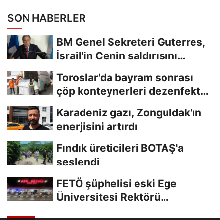
SON HABERLER
BM Genel Sekreteri Guterres,
İsrail'in Cenin saldırısını
kınamaktan...
Toroslar'da bayram sonrası
çöp konteynerleri dezenfekte
edildi
Karadeniz gazı, Zonguldak'ın
enerjisini artırdı
Fındık üreticileri BOTAŞ'a
seslendi
FETÖ şüphelisi eski Ege
Üniversitesi Rektörü
Hoşcoşkun yakalandı