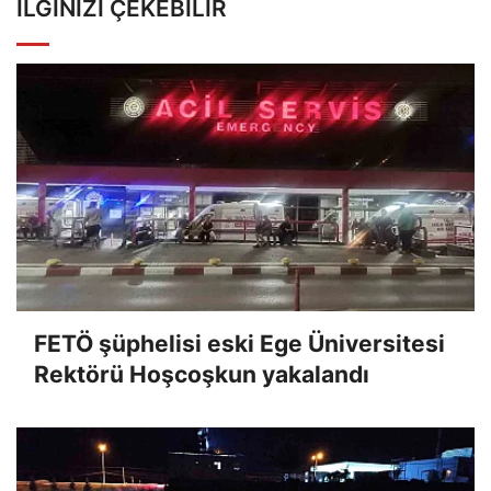
İLGINIZI ÇEKEBILIR
FETÖ şüphelisi eski Ege Üniversitesi
Rektörü Hoşcoşkun yakalandı