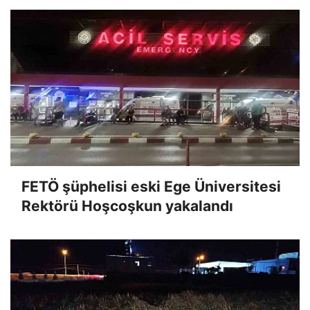
FETÖ şüphelisi eski Ege Üniversitesi
Rektörü Hoşcoşkun yakalandı