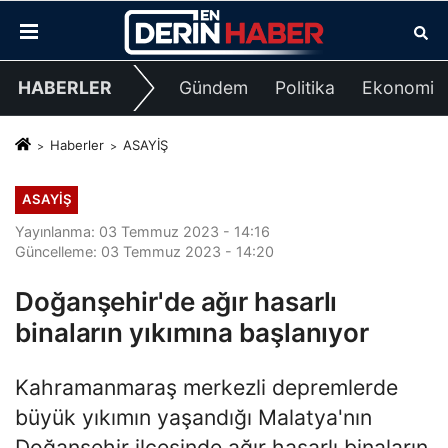
HABERLER
Gündem
Politika
Ekonomi
Haberler
ASAYİŞ
ASAYİŞ
Yayınlanma: 03 Temmuz 2023 - 14:16
Güncelleme: 03 Temmuz 2023 - 14:20
Doğanşehir'de ağır hasarlı
binaların yıkımına başlanıyor
Kahramanmaraş merkezli depremlerde
büyük yıkımın yaşandığı Malatya'nın
Doğanşehir ilçesinde ağır hasarlı binaların