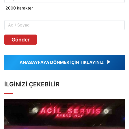
Gönder
ANASAYFAYA DÖNMEK İÇİN TIKLAYINIZ
İLGINIZI ÇEKEBILIR