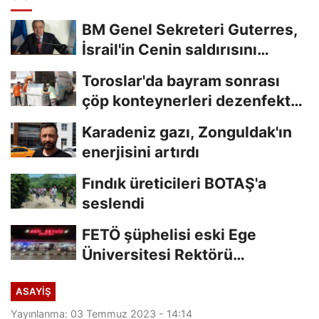
BM Genel Sekreteri Guterres,
İsrail'in Cenin saldırısını
kınamaktan...
Toroslar'da bayram sonrası
çöp konteynerleri dezenfekte
edildi
Karadeniz gazı, Zonguldak'ın
enerjisini artırdı
Fındık üreticileri BOTAŞ'a
seslendi
FETÖ şüphelisi eski Ege
Üniversitesi Rektörü
Hoşcoşkun yakalandı
ASAYİŞ
Yayınlanma: 03 Temmuz 2023 - 14:14