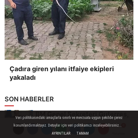
Çadıra giren yılanı itfaiye ekipleri
yakaladı
SON HABERLER
BM Genel Sekreteri Guterres,
Veri politikasındaki amaçlarla sınırlı ve mevzuata uygun şekilde çerez
İsrail'in Cenin saldırısını
konumlandırmaktayız. Detaylar için veri politikamızı inceleyebilirsiniz...
kınamaktan...
AYRINTILAR
TAMAM
Yorumlar
Yorumlar
Toroslar'da bayram sonrası