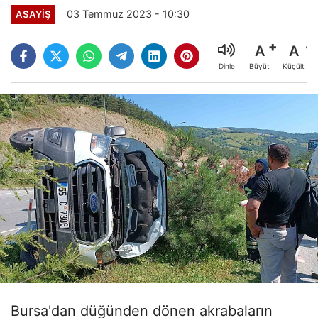
03 Temmuz 2023 - 10:30
ASAYİŞ
A
A
Büyüt
Küçült
Dinle
Bursa'dan düğünden dönen akrabaların