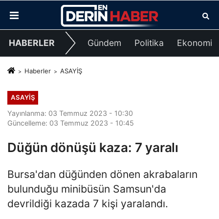
HABERLER
Gündem
Politika
Ekonomi
Haberler
ASAYİŞ
ASAYİŞ
Yayınlanma: 03 Temmuz 2023 - 10:30
Güncelleme: 03 Temmuz 2023 - 10:45
Düğün dönüşü kaza: 7 yaralı
Bursa'dan düğünden dönen akrabaların
bulunduğu minibüsün Samsun'da
devrildiği kazada 7 kişi yaralandı.