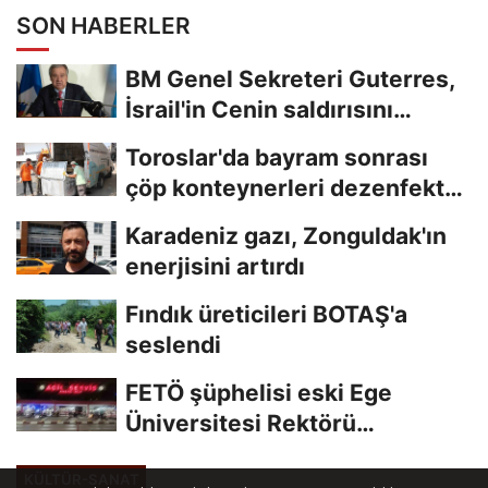
SON HABERLER
BM Genel Sekreteri Guterres,
İsrail'in Cenin saldırısını
kınamaktan...
Toroslar'da bayram sonrası
çöp konteynerleri dezenfekte
edildi
Karadeniz gazı, Zonguldak'ın
enerjisini artırdı
Fındık üreticileri BOTAŞ'a
seslendi
FETÖ şüphelisi eski Ege
Üniversitesi Rektörü
Hoşcoşkun yakalandı
KÜLTÜR-SANAT