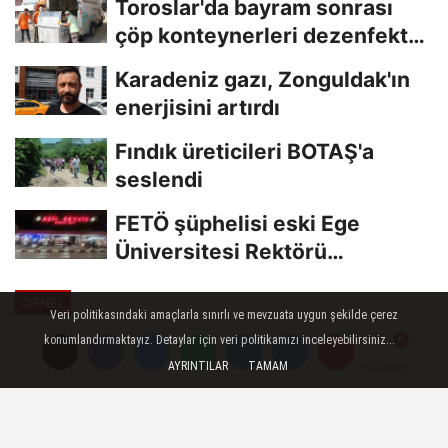
Toroslar'da bayram sonrası
çöp konteynerleri dezenfekte
edildi
Karadeniz gazı, Zonguldak'ın
enerjisini artırdı
Fındık üreticileri BOTAŞ'a
seslendi
FETÖ şüphelisi eski Ege
Üniversitesi Rektörü
Hoşcoşkun yakalandı
GENEL
Veri politikasındaki amaçlarla sınırlı ve mevzuata uygun şekilde çerez
Yayınlanma: 03 Temmuz 2023 - 14:58
konumlandırmaktayız. Detaylar için veri politikamızı inceleyebilirsiniz...
Güncelleme: 03 Temmuz 2023 - 15:00
AYRINTILAR
TAMAM
Yorumlar
Yorumlar
Vali Atay'dan başarı belgesi