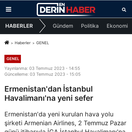
HABERLER
Gündem
Politika
Ekonomi
Haberler
GENEL
GENEL
Yayınlanma: 03 Temmuz 2023 - 14:55
Güncelleme: 03 Temmuz 2023 - 15:05
Ermenistan'dan İstanbul
Havalimanı'na yeni sefer
Ermenistan'da yeni kurulan hava yolu
şirketi Armenian Airlines, 2 Temmuz Pazar
günü itibarıyla İGA İstanbul Havalimanı'na