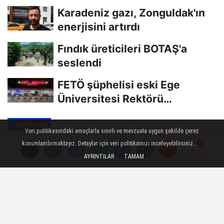
edildi
Karadeniz gazı, Zonguldak'ın
enerjisini artırdı
Fındık üreticileri BOTAŞ'a
seslendi
FETÖ şüphelisi eski Ege
Üniversitesi Rektörü
Hoşcoşkun yakalandı
TEKNOLOJI
Veri politikasındaki amaçlarla sınırlı ve mevzuata uygun şekilde çerez
Yayınlanma: 05 Mayıs 2023 - 14:20
konumlandırmaktayız. Detaylar için veri politikamızı inceleyebilirsiniz...
Güncelleme: 05 Mayıs 2023 - 14:30
AYRINTILAR
TAMAM
Yorumlar
Yorumlar
Togg Amasya'da görücüye çıktı,
vatandaşlar selfie yaptı
Türkiye'nin yerli otomobili Togg,