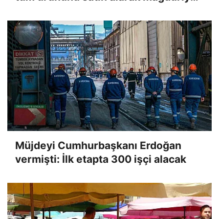
giderecek"
Müjdeyi Cumhurbaşkanı Erdoğan
vermişti: İlk etapta 300 işçi alacak