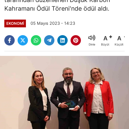
Kahramanı Ödül Töreni'nde ödül aldı.
05 Mayıs 2023 - 14:23
EKONOMI
A
A
Büyüt
Küçült
Dinle