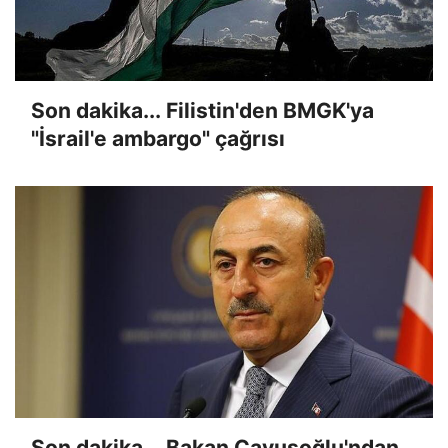
Son dakika... Filistin'den BMGK'ya
"İsrail'e ambargo" çağrısı
Son dakika... Bakan Çavuşoğlu'ndan