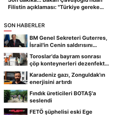
Filistin açıklaması: "Türkiye gereken
her adımı atmaya hazırdır"
SON HABERLER
BM Genel Sekreteri Guterres,
İsrail'in Cenin saldırısını
kınamaktan...
Toroslar'da bayram sonrası
çöp konteynerleri dezenfekte
edildi
Karadeniz gazı, Zonguldak'ın
enerjisini artırdı
Fındık üreticileri BOTAŞ'a
seslendi
FETÖ şüphelisi eski Ege