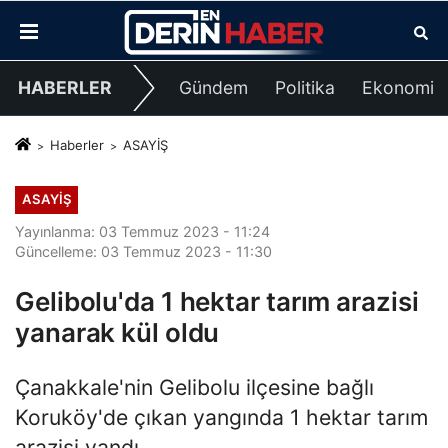
HABERLER
Gündem
Politika
Ekonomi
Haberler
ASAYİŞ
ASAYİŞ
Yayınlanma: 03 Temmuz 2023 - 11:24
Güncelleme: 03 Temmuz 2023 - 11:30
Gelibolu'da 1 hektar tarım arazisi
yanarak kül oldu
Çanakkale'nin Gelibolu ilçesine bağlı
Koruköy'de çıkan yangında 1 hektar tarım
arazisi yandı.