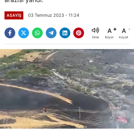
03 Temmuz 2023 - 11:24
ASAYİŞ
A
A
Büyüt
Küçült
Dinle