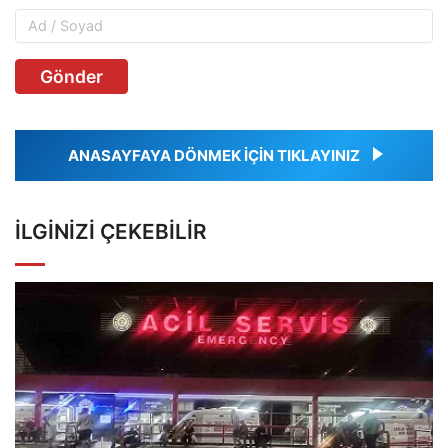
Gönder
ANASAYFAYA DÖNMEK İÇİN TIKLAYINIZ
İLGINIZI ÇEKEBILIR