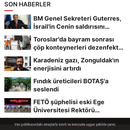
SON HABERLER
BM Genel Sekreteri Guterres,
İsrail'in Cenin saldırısını
kınamaktan...
Toroslar'da bayram sonrası
çöp konteynerleri dezenfekte
edildi
Karadeniz gazı, Zonguldak'ın
enerjisini artırdı
Fındık üreticileri BOTAŞ'a
seslendi
FETÖ şüphelisi eski Ege
Üniversitesi Rektörü
Hoşcoşkun yakalandı
Veri politikasındaki amaçlarla sınırlı ve mevzuata uygun şekilde çerez