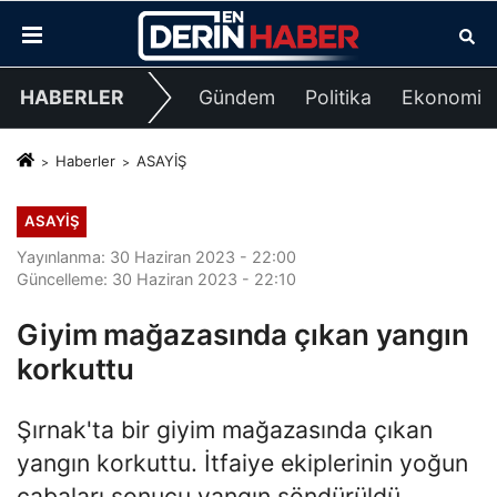
HABERLER
Gündem
Politika
Ekonomi
Haberler
ASAYİŞ
ASAYİŞ
Yayınlanma: 30 Haziran 2023 - 22:00
Güncelleme: 30 Haziran 2023 - 22:10
Giyim mağazasında çıkan yangın
korkuttu
Şırnak'ta bir giyim mağazasında çıkan
yangın korkuttu. İtfaiye ekiplerinin yoğun
çabaları sonucu yangın söndürüldü.