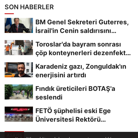
SON HABERLER
BM Genel Sekreteri Guterres,
İsrail'in Cenin saldırısını
kınamaktan...
Toroslar'da bayram sonrası
çöp konteynerleri dezenfekte
edildi
Karadeniz gazı, Zonguldak'ın
enerjisini artırdı
Fındık üreticileri BOTAŞ'a
seslendi
FETÖ şüphelisi eski Ege
Üniversitesi Rektörü
Hoşcoşkun yakalandı
ASAYİŞ