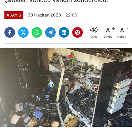
30 Haziran 2023 - 22:00
ASAYİŞ
A
A
Büyüt
Küçült
Dinle