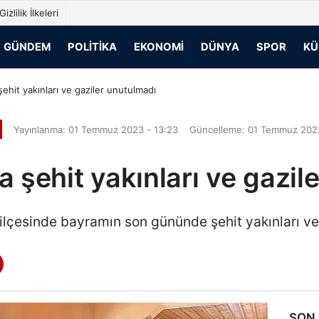
Gizlilik İlkeleri
GÜNDEM
POLITIKA
EKONOMI
DÜNYA
SPOR
KÜ
şehit yakınları ve gaziler unutulmadı
Yayınlanma: 01 Temmuz 2023 - 13:23
Güncelleme: 01 Temmuz 2023
a şehit yakınları ve gazil
ı ilçesinde bayramın son gününde şehit yakınları ve
SON