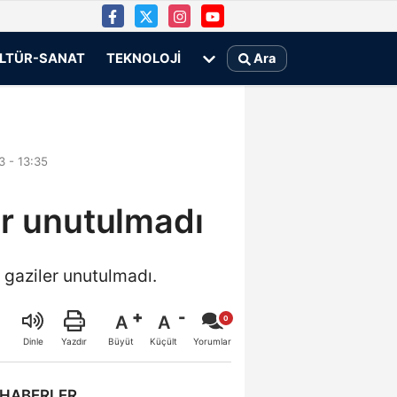
LTÜR-SANAT
TEKNOLOJI
Ara
 - 13:35
er unutulmadı
 gaziler unutulmadı.
A
A
Büyüt
Küçült
Dinle
Yazdır
Yorumlar
 HABERLER