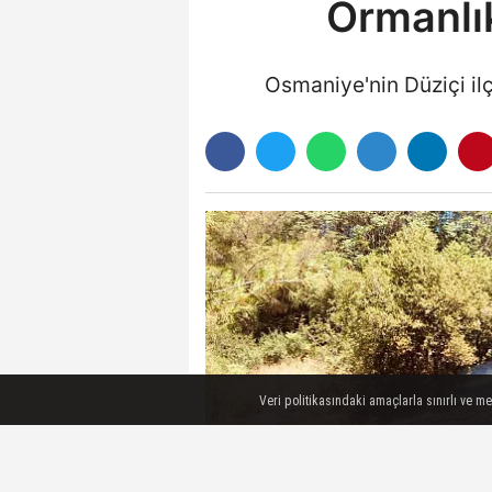
Ormanlı
Osmaniye'nin Düziçi il
Veri politikasındaki amaçlarla sınırlı ve m