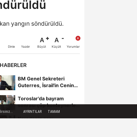
ndürüldü
ıkan yangın söndürüldü.
A
A
Büyüt
Küçült
Dinle
Yazdır
Yorumlar
 HABERLER
BM Genel Sekreteri
Guterres, İsrail'in Cenin
saldırısını kınamaktan...
Toroslar'da bayram
sonrası çöp konteynerleri
dezenfekte edildi
rsiniz...
AYRINTILAR
TAMAM
Karadeniz gazı,
Zonguldak'ın enerjisini
artırdı