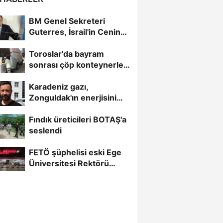
BM Genel Sekreteri
Guterres, İsrail'in Cenin
saldırısını kınamaktan...
Toroslar'da bayram
sonrası çöp konteynerleri
dezenfekte edildi
Karadeniz gazı,
Zonguldak'ın enerjisini
artırdı
Fındık üreticileri BOTAŞ'a
seslendi
FETÖ şüphelisi eski Ege
Üniversitesi Rektörü
Hoşcoşkun yakalandı