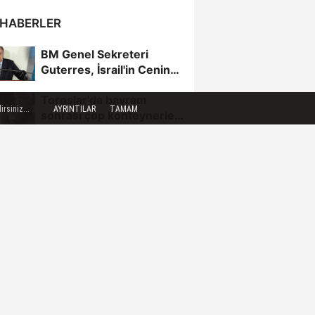
 HABERLER
BM Genel Sekreteri
Guterres, İsrail'in Cenin
saldırısını kınamaktan...
Toroslar'da bayram
rsiniz...
AYRINTILAR
TAMAM
sonrası çöp konteynerleri
dezenfekte edildi
Karadeniz gazı,
Zonguldak'ın enerjisini
artırdı
Fındık üreticileri BOTAŞ'a
seslendi
FETÖ şüphelisi eski Ege
Üniversitesi Rektörü
Hoşcoşkun yakalandı