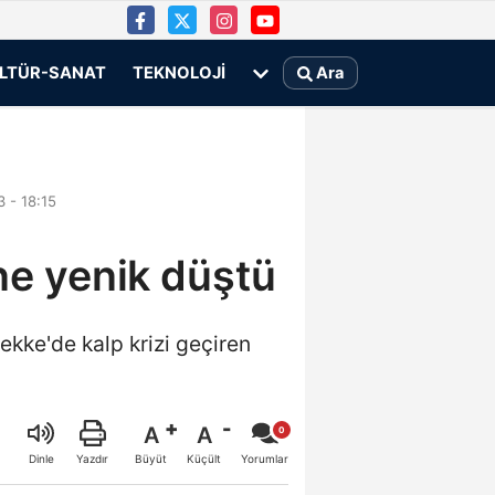
LTÜR-SANAT
TEKNOLOJI
Ara
 - 18:15
ine yenik düştü
ekke'de kalp krizi geçiren
A
A
Büyüt
Küçült
Dinle
Yazdır
Yorumlar