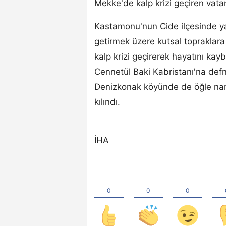
Mekke'de kalp krizi geçiren vata
Kastamonu'nun Cide ilçesinde ya
getirmek üzere kutsal topraklara
kalp krizi geçirerek hayatını kay
Cennetül Baki Kabristanı'na defn
Denizkonak köyünde de öğle na
kılındı.
İHA