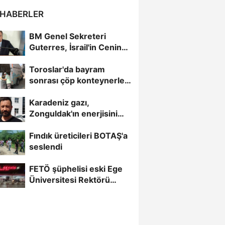
 HABERLER
BM Genel Sekreteri
Guterres, İsrail'in Cenin
saldırısını kınamaktan...
Toroslar'da bayram
sonrası çöp konteynerleri
dezenfekte edildi
Karadeniz gazı,
Zonguldak'ın enerjisini
artırdı
Fındık üreticileri BOTAŞ'a
seslendi
FETÖ şüphelisi eski Ege
Üniversitesi Rektörü
Hoşcoşkun yakalandı