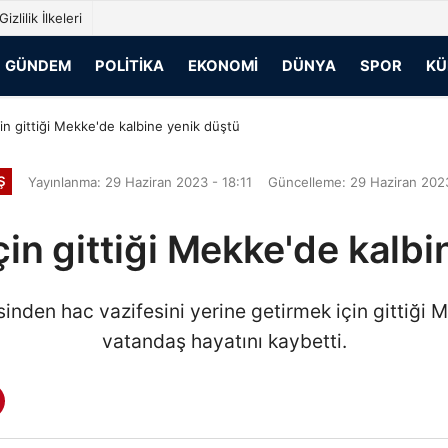
Gizlilik İlkeleri
GÜNDEM
POLITIKA
EKONOMI
DÜNYA
SPOR
KÜ
çin gittiği Mekke'de kalbine yenik düştü
Ş
Yayınlanma: 29 Haziran 2023 - 18:11
Güncelleme: 29 Haziran 2023
çin gittiği Mekke'de kalb
nden hac vazifesini yerine getirmek için gittiği M
vatandaş hayatını kaybetti.