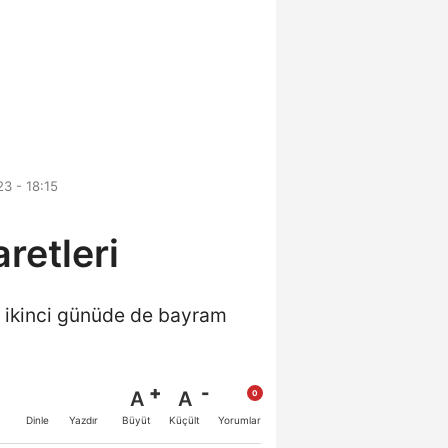
3 - 18:15
retleri
 ikinci günüde de bayram
A
A
Büyüt
Küçült
Dinle
Yazdır
Yorumlar