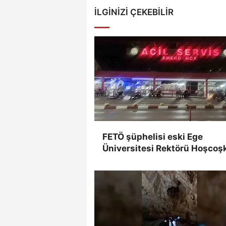
İLGINIZI ÇEKEBILIR
FETÖ şüphelisi eski Ege
Üniversitesi Rektörü Hoşcoş
yakalandı