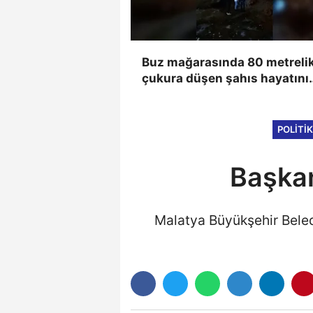
Buz mağarasında 80 metreli
çukura düşen şahıs hayatını
kaybetti, düşme anı kameray
yansıdı
POLITI
Başkan
Malatya Büyükşehir Bele