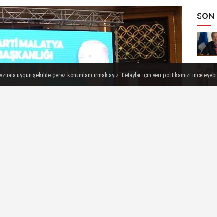
SON
evzuata uygun şekilde çerez konumlandırmaktayız. Detaylar için veri politikamızı inceleyebili
şkanı Selahattin Gürkan Kurban Bayramının