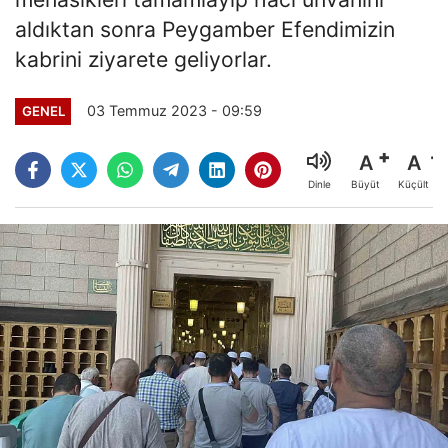
aldıktan sonra Peygamber Efendimizin
kabrini ziyarete geliyorlar.
03 Temmuz 2023 - 09:59
GENEL
A
A
Büyüt
Küçült
Dinle