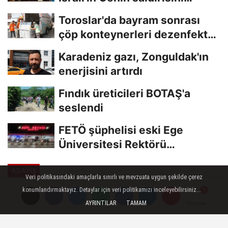
kınamaktan...
Toroslar'da bayram sonrası
çöp konteynerleri dezenfekte
edildi
Karadeniz gazı, Zonguldak'ın
enerjisini artırdı
Fındık üreticileri BOTAŞ'a
seslendi
FETÖ şüphelisi eski Ege
Üniversitesi Rektörü
Hoşcoşkun yakalandı
ASAYİŞ
Veri politikasındaki amaçlarla sınırlı ve mevzuata uygun şekilde çerez
Yayınlanma: 03 Temmuz 2023 - 10:33
konumlandırmaktayız. Detaylar için veri politikamızı inceleyebilirsiniz...
Güncelleme: 03 Temmuz 2023 - 10:35
AYRINTILAR
TAMAM
Yorumlar
Yorumlar
Yola çıkan çocuğa otomobil