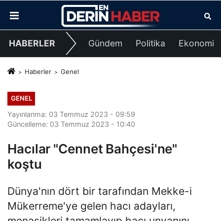
HABERLER
Gündem
Politika
Ekonomi
Haberler
Genel
GENEL
Yayınlanma: 03 Temmuz 2023 - 09:59
Güncelleme: 03 Temmuz 2023 - 10:40
Hacılar "Cennet Bahçesi'ne"
koştu
Dünya'nın dört bir tarafından Mekke-i
Mükerreme'ye gelen hacı adayları,
menasikleri tamamlayıp hacı unvanını