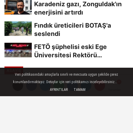
Karadeniz gazı, Zonguldak'ın
enerjisini artırdı
Fındık üreticileri BOTAŞ'a
seslendi
FETÖ şüphelisi eski Ege
Üniversitesi Rektörü
Hoşcoşkun yakalandı
ASAYİŞ
Veri politikasındaki amaçlarla sınırlı ve mevzuata uygun şekilde çerez
Yayınlanma: 02 Temmuz 2023 - 17:14
konumlandırmaktayız. Detaylar için veri politikamızı inceleyebilirsiniz...
Güncelleme: 02 Temmuz 2023 - 17:20
AYRINTILAR
TAMAM
Yorumlar
Yorumlar
Mega Sanayi Sitesi'nde yangın
sonucu milyonlarca lira zarar
Diyarbakır'da Mega Sanayi Sitesi'nde bir