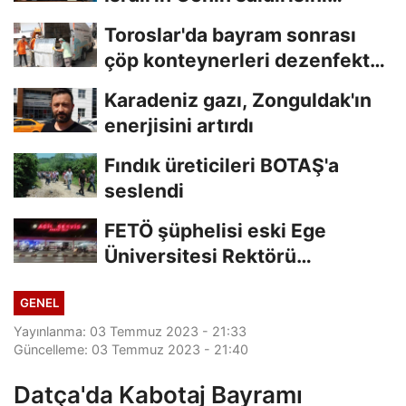
kınamaktan...
Toroslar'da bayram sonrası
çöp konteynerleri dezenfekte
edildi
Karadeniz gazı, Zonguldak'ın
enerjisini artırdı
Fındık üreticileri BOTAŞ'a
seslendi
FETÖ şüphelisi eski Ege
Üniversitesi Rektörü
Hoşcoşkun yakalandı
GENEL
Yayınlanma: 03 Temmuz 2023 - 21:33
Güncelleme: 03 Temmuz 2023 - 21:40
Datça'da Kabotaj Bayramı