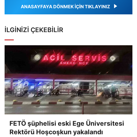
ANASAYFAYA DÖNMEK İÇİN TIKLAYINIZ
İLGINIZI ÇEKEBILIR
FETÖ şüphelisi eski Ege Üniversitesi
Rektörü Hoşcoşkun yakalandı