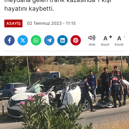
hayatını kaybetti.
02 Temmuz 2023 - 11:15
ASAYİŞ
A
A
Büyüt
Küçült
Dinle