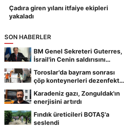
Çadıra giren yılanı itfaiye ekipleri
yakaladı
SON HABERLER
BM Genel Sekreteri Guterres,
İsrail'in Cenin saldırısını
kınamaktan...
Toroslar'da bayram sonrası
çöp konteynerleri dezenfekte
edildi
Karadeniz gazı, Zonguldak'ın
enerjisini artırdı
Fındık üreticileri BOTAŞ'a
seslendi