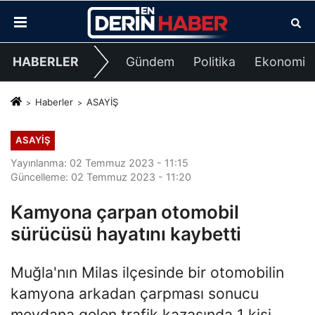
HABERLER
Gündem
Politika
Ekonomi
Haberler
ASAYİŞ
ASAYİŞ
Yayınlanma: 02 Temmuz 2023 - 11:15
Güncelleme: 02 Temmuz 2023 - 11:20
Kamyona çarpan otomobil
sürücüsü hayatını kaybetti
Muğla'nın Milas ilçesinde bir otomobilin
kamyona arkadan çarpması sonucu
meydana gelen trafik kazasında 1 kişi