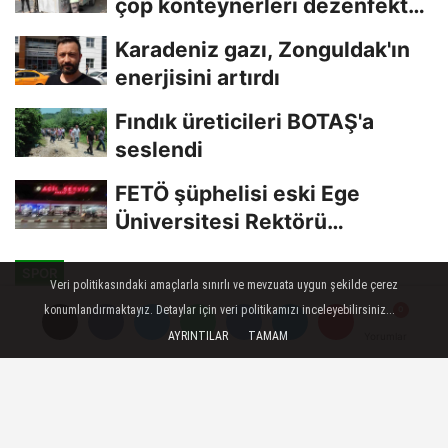
çöp konteynerleri dezenfekte
edildi
Karadeniz gazı, Zonguldak'ın
enerjisini artırdı
Fındık üreticileri BOTAŞ'a
seslendi
FETÖ şüphelisi eski Ege
Üniversitesi Rektörü
Hoşcoşkun yakalandı
SPOR
Veri politikasındaki amaçlarla sınırlı ve mevzuata uygun şekilde çerez
Yayınlanma: 03 Temmuz 2023 - 20:48
konumlandırmaktayız. Detaylar için veri politikamızı inceleyebilirsiniz...
Güncelleme: 03 Temmuz 2023 - 20:55
AYRINTILAR
TAMAM
Yorumlar
Yorumlar
Hentbolda milliler, Danimarka'yı
34-25 mağlup etti