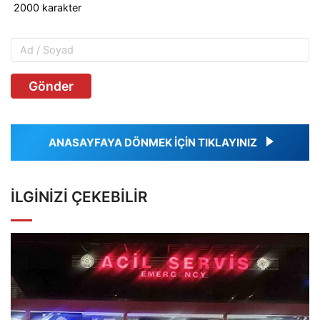
Gönder
ANASAYFAYA DÖNMEK İÇİN TIKLAYINIZ
İLGINIZI ÇEKEBILIR