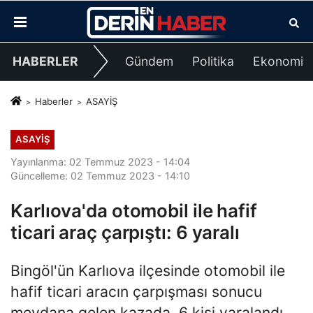
HABERLER
Gündem
Politika
Ekonomi
Haberler
ASAYİŞ
ASAYİŞ
Yayınlanma: 02 Temmuz 2023 - 14:04
Güncelleme: 02 Temmuz 2023 - 14:10
Karlıova'da otomobil ile hafif
ticari araç çarpıştı: 6 yaralı
Bingöl'ün Karlıova ilçesinde otomobil ile
hafif ticari aracın çarpışması sonucu
meydana gelen kazada, 6 kişi yaralandı.