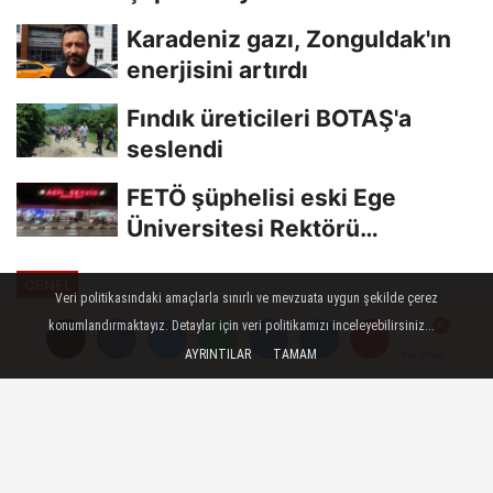
edildi
Karadeniz gazı, Zonguldak'ın
enerjisini artırdı
Fındık üreticileri BOTAŞ'a
seslendi
FETÖ şüphelisi eski Ege
Üniversitesi Rektörü
Hoşcoşkun yakalandı
GENEL
Veri politikasındaki amaçlarla sınırlı ve mevzuata uygun şekilde çerez
Yayınlanma: 02 Temmuz 2023 - 13:45
konumlandırmaktayız. Detaylar için veri politikamızı inceleyebilirsiniz...
Güncelleme: 02 Temmuz 2023 - 14:10
AYRINTILAR
TAMAM
Yorumlar
Yorumlar
Bodrum'da yüzen domuz
görenleri şaşırttı
Muğla'nın Bodrum ilçesinde denizde