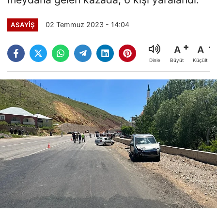
02 Temmuz 2023 - 14:04
ASAYİŞ
A
A
Büyüt
Küçült
Dinle