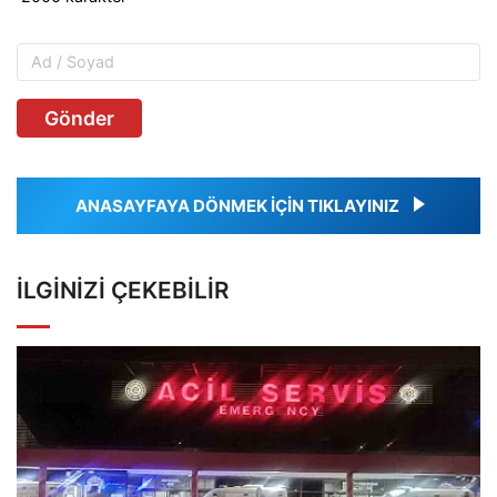
Gönder
ANASAYFAYA DÖNMEK İÇİN TIKLAYINIZ
İLGINIZI ÇEKEBILIR