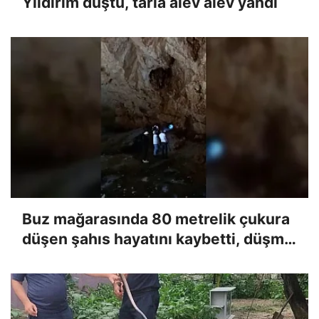
Yıldırım düştü, tarla alev alev yandı
Buz mağarasında 80 metrelik çukura
düşen şahıs hayatını kaybetti, düşme
anı kameraya yansıdı