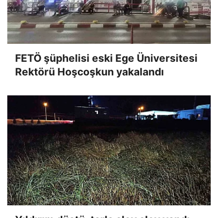
FETÖ şüphelisi eski Ege Üniversitesi
Rektörü Hoşcoşkun yakalandı