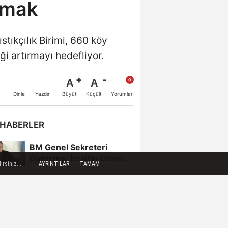
ırmak
tıkçılık Birimi, 660 köy
ği artırmayı hedefliyor.
A
A
Büyüt
Küçült
Dinle
Yazdır
Yorumlar
 HABERLER
BM Genel Sekreteri
Guterres, İsrail'in Cenin
rsiniz...
AYRINTILAR
TAMAM
saldırısını kınamaktan...
Toroslar'da bayram
sonrası çöp konteynerleri
dezenfekte edildi
Karadeniz gazı,
Zonguldak'ın enerjisini