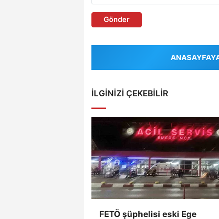
Gönder
ANASAYFAYA 
İLGINIZI ÇEKEBILIR
FETÖ şüphelisi eski Ege