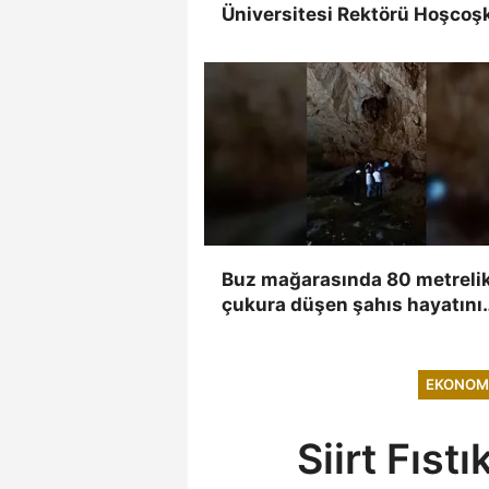
Üniversitesi Rektörü Hoşcoş
yakalandı
Buz mağarasında 80 metreli
çukura düşen şahıs hayatını
kaybetti, düşme anı kameray
yansıdı
EKONOM
Siirt Fıst