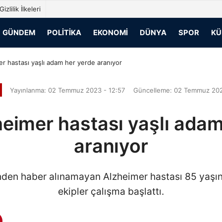
Gizlilik İlkeleri
GÜNDEM
POLITIKA
EKONOMI
DÜNYA
SPOR
KÜ
r hastası yaşlı adam her yerde aranıyor
Yayınlanma: 02 Temmuz 2023 - 12:57
Güncelleme: 02 Temmuz 202
heimer hastası yaşlı adam
aranıyor
den haber alınamayan Alzheimer hastası 85 yaşın
ekipler çalışma başlattı.