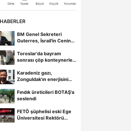
Büyüt
Küçült
Dinle
Yazdır
Yorumlar
 HABERLER
BM Genel Sekreteri
Guterres, İsrail'in Cenin
saldırısını kınamaktan...
Toroslar'da bayram
sonrası çöp konteynerleri
dezenfekte edildi
Karadeniz gazı,
Zonguldak'ın enerjisini
artırdı
Fındık üreticileri BOTAŞ'a
seslendi
FETÖ şüphelisi eski Ege
Üniversitesi Rektörü
Hoşcoşkun yakalandı