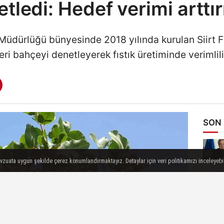
tledi: Hedef verimi artt
 Müdürlüğü bünyesinde 2018 yılında kurulan Siirt Fıs
ri bahçeyi denetleyerek fıstık üretiminde verimlili
SON
evzuata uygun şekilde çerez konumlandırmaktayız. Detaylar için veri politikamızı inceleyebili