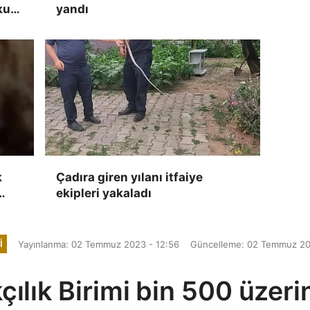
kun
yandı
k
Çadıra giren yılanı itfaiye
ekipleri yakaladı
a
I
Yayınlanma: 02 Temmuz 2023 - 12:56
Güncelleme: 02 Temmuz 20
ıkçılık Birimi bin 500 üze