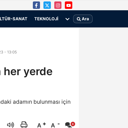
LTÜR-SANAT
TEKNOLOJI
Ara
3 - 13:05
 her yerde
daki adamın bulunması için
A
A