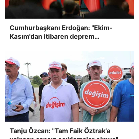
Cumhurbaşkanı Erdoğan: "Ekim-
Kasım'dan itibaren deprem
konutlarının teslimatına başlıyoruz"
Tanju Özcan: "Tam Faik Öztrak'a