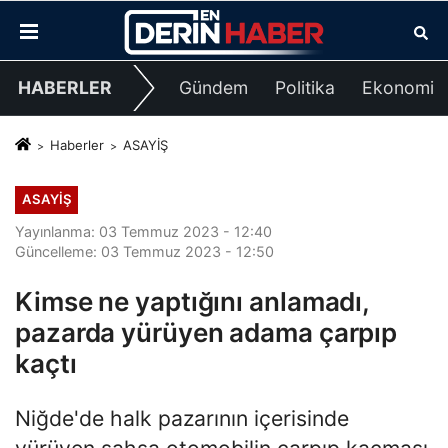
HABERLER
Gündem
Politika
Ekonomi
Haberler
ASAYİŞ
ASAYİŞ
Yayınlanma: 03 Temmuz 2023 - 12:40
Güncelleme: 03 Temmuz 2023 - 12:50
Kimse ne yaptığını anlamadı,
pazarda yürüyen adama çarpıp
kaçtı
Niğde'de halk pazarının içerisinde
yürüyen şahsa otomobilin çarpıp kaçması