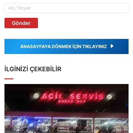
Gönder
ANASAYFAYA DÖNMEK İÇİN TIKLAYINIZ
İLGINIZI ÇEKEBILIR