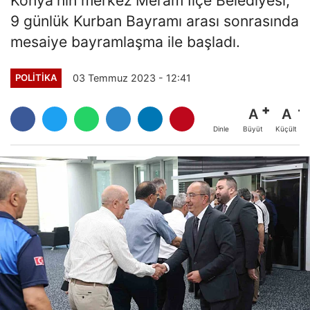
Konya'nın merkez Meram İlçe Belediyesi,
9 günlük Kurban Bayramı arası sonrasında
mesaiye bayramlaşma ile başladı.
03 Temmuz 2023 - 12:41
POLITIKA
A
A
Büyüt
Küçült
Dinle