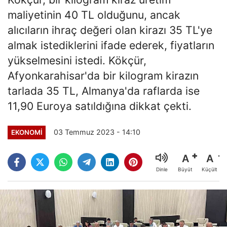
maliyetinin 40 TL olduğunu, ancak
alıcıların ihraç değeri olan kirazı 35 TL'ye
almak istediklerini ifade ederek, fiyatların
yükselmesini istedi. Kökçür,
Afyonkarahisar'da bir kilogram kirazın
tarlada 35 TL, Almanya'da raflarda ise
11,90 Euroya satıldığına dikkat çekti.
03 Temmuz 2023 - 14:10
EKONOMI
A
A
Büyüt
Küçült
Dinle