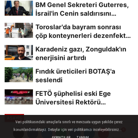
BM Genel Sekreteri Guterres,
İsrail'in Cenin saldırısını
kınamaktan...
Toroslar'da bayram sonrası
çöp konteynerleri dezenfekte
edildi
Karadeniz gazı, Zonguldak'ın
enerjisini artırdı
Fındık üreticileri BOTAŞ'a
seslendi
FETÖ şüphelisi eski Ege
Üniversitesi Rektörü
Hoşcoşkun yakalandı
ASAYİŞ
Veri politikasındaki amaçlarla sınırlı ve mevzuata uygun şekilde çerez
Yayınlanma: 03 Temmuz 2023 - 14:09
konumlandırmaktayız. Detaylar için veri politikamızı inceleyebilirsiniz...
Güncelleme: 03 Temmuz 2023 - 14:15
AYRINTILAR
TAMAM
Yorumlar
Yorumlar