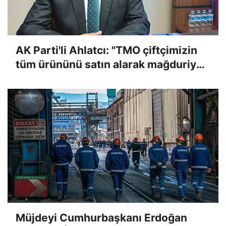
AK Parti'li Ahlatcı: "TMO çiftçimizin
tüm ürününü satın alarak mağduriyeti
giderecek"
Müjdeyi Cumhurbaşkanı Erdoğan