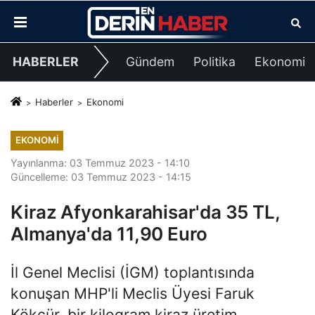
HABERLER
Gündem
Politika
Ekonomi
Haberler
Ekonomi
EKONOMI
Yayınlanma: 03 Temmuz 2023 - 14:10
Güncelleme: 03 Temmuz 2023 - 14:15
Kiraz Afyonkarahisar'da 35 TL,
Almanya'da 11,90 Euro
İl Genel Meclisi (İGM) toplantısında
konuşan MHP'li Meclis Üyesi Faruk
Kökçür, bir kilogram kiraz üretim