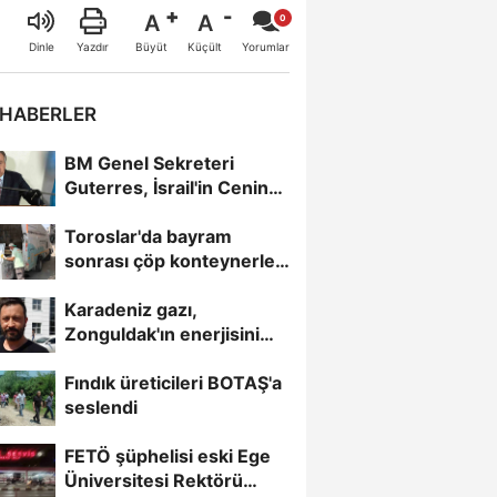
A
A
Büyüt
Küçült
Dinle
Yazdır
Yorumlar
 HABERLER
BM Genel Sekreteri
Guterres, İsrail'in Cenin
saldırısını kınamaktan...
Toroslar'da bayram
sonrası çöp konteynerleri
dezenfekte edildi
Karadeniz gazı,
Zonguldak'ın enerjisini
artırdı
Fındık üreticileri BOTAŞ'a
seslendi
FETÖ şüphelisi eski Ege
Üniversitesi Rektörü