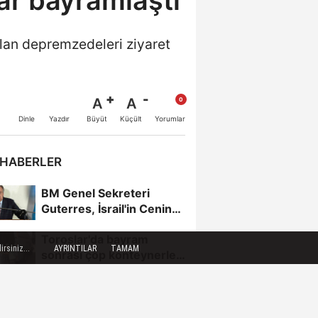
ar bayramlaştı
alan depremzedeleri ziyaret
A
A
Büyüt
Küçült
Dinle
Yazdır
Yorumlar
 HABERLER
BM Genel Sekreteri
Guterres, İsrail'in Cenin
saldırısını kınamaktan...
Toroslar'da bayram
rsiniz...
AYRINTILAR
TAMAM
sonrası çöp konteynerleri
dezenfekte edildi
Karadeniz gazı,
Zonguldak'ın enerjisini
artırdı