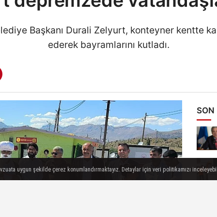
t depremzede vatandaşl
ediye Başkanı Durali Zelyurt, konteyner kentte k
ederek bayramlarını kutladı.
SON
evzuata uygun şekilde çerez konumlandırmaktayız. Detaylar için veri politikamızı inceleyebili