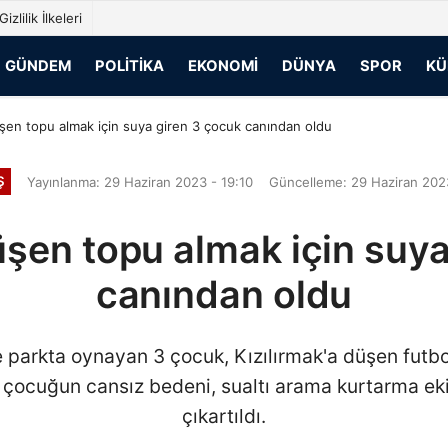
Gizlilik İlkeleri
GÜNDEM
POLITIKA
EKONOMI
DÜNYA
SPOR
KÜ
üşen topu almak için suya giren 3 çocuk canından oldu
Ş
Yayınlanma: 29 Haziran 2023 - 19:10
Güncelleme: 29 Haziran 2023
üşen topu almak için suy
canından oldu
de parkta oynayan 3 çocuk, Kızılırmak'a düşen futbo
3 çocuğun cansız bedeni, sualtı arama kurtarma eki
çıkartıldı.