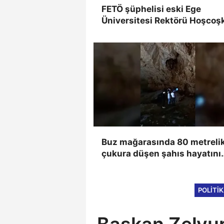
FETÖ şüphelisi eski Ege
Üniversitesi Rektörü Hoşcoş
yakalandı
Buz mağarasında 80 metreli
çukura düşen şahıs hayatını
kaybetti, düşme anı kameray
yansıdı
POLITI