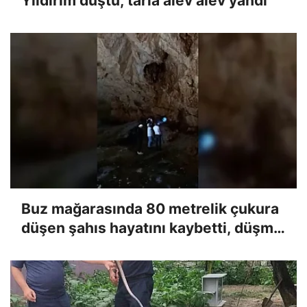
Yıldırım düştü, tarla alev alev yandı
Buz mağarasında 80 metrelik çukura
düşen şahıs hayatını kaybetti, düşme
anı kameraya yansıdı