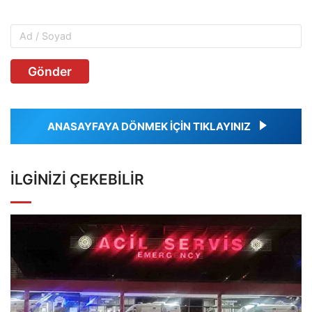
Gönder
ANASAYFAYA DÖNMEK İÇİN TIKLAYINIZ
İLGINIZI ÇEKEBILIR