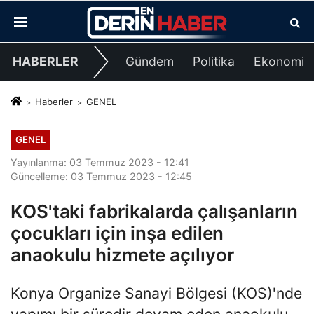
HABERLER
Gündem
Politika
Ekonomi
Haberler
GENEL
GENEL
Yayınlanma: 03 Temmuz 2023 - 12:41
Güncelleme: 03 Temmuz 2023 - 12:45
KOS'taki fabrikalarda çalışanların
çocukları için inşa edilen
anaokulu hizmete açılıyor
Konya Organize Sanayi Bölgesi (KOS)'nde
yapımı bir süredir devam eden anaokulu