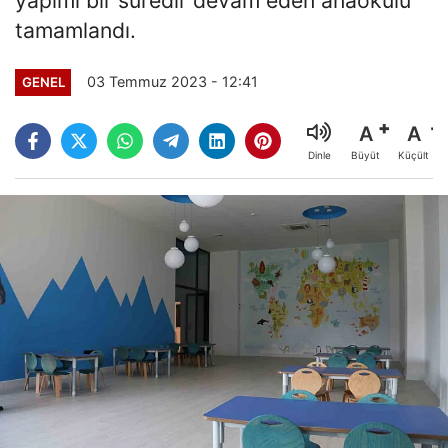
tamamlandı.
03 Temmuz 2023 - 12:41
GENEL
A
A
Büyüt
Küçült
Dinle