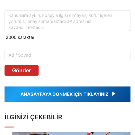
Gönder
ANASAYFAYA DÖNMEK İÇİN TIKLAYINIZ
İLGINIZI ÇEKEBILIR