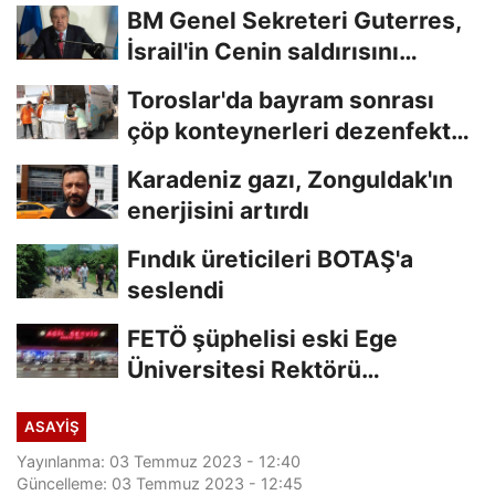
BM Genel Sekreteri Guterres,
İsrail'in Cenin saldırısını
kınamaktan...
Toroslar'da bayram sonrası
çöp konteynerleri dezenfekte
edildi
Karadeniz gazı, Zonguldak'ın
enerjisini artırdı
Fındık üreticileri BOTAŞ'a
seslendi
FETÖ şüphelisi eski Ege
Üniversitesi Rektörü
Hoşcoşkun yakalandı
ASAYİŞ
Yayınlanma: 03 Temmuz 2023 - 12:40
Güncelleme: 03 Temmuz 2023 - 12:45