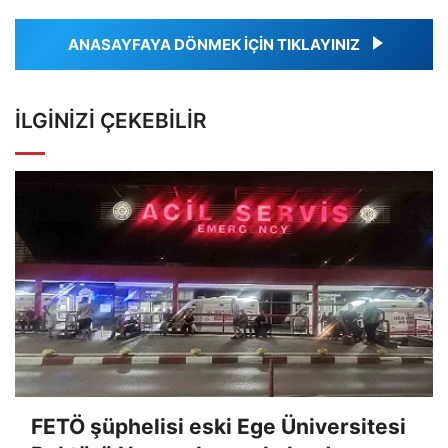
ANASAYFAYA DÖNMEK İÇİN TIKLAYINIZ
İLGINIZI ÇEKEBILIR
FETÖ şüphelisi eski Ege Üniversitesi