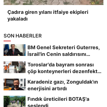
Çadıra giren yılanı itfaiye ekipleri
yakaladı
SON HABERLER
BM Genel Sekreteri Guterres,
İsrail'in Cenin saldırısını
kınamaktan...
Toroslar'da bayram sonrası
çöp konteynerleri dezenfekte
edildi
Karadeniz gazı, Zonguldak'ın
enerjisini artırdı
Fındık üreticileri BOTAŞ'a
seslendi