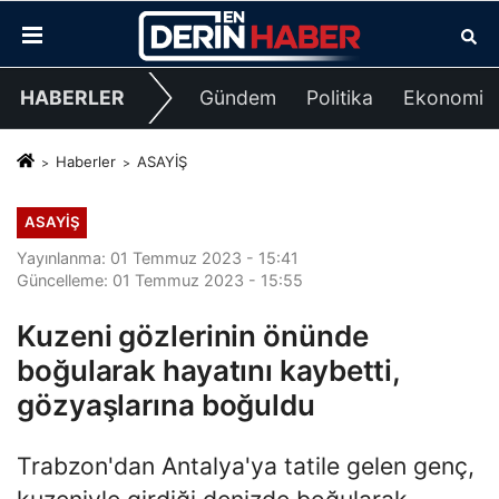
HABERLER
Gündem
Politika
Ekonomi
Haberler
ASAYİŞ
ASAYİŞ
Yayınlanma: 01 Temmuz 2023 - 15:41
Güncelleme: 01 Temmuz 2023 - 15:55
Kuzeni gözlerinin önünde
boğularak hayatını kaybetti,
gözyaşlarına boğuldu
Trabzon'dan Antalya'ya tatile gelen genç,
kuzeniyle girdiği denizde boğularak