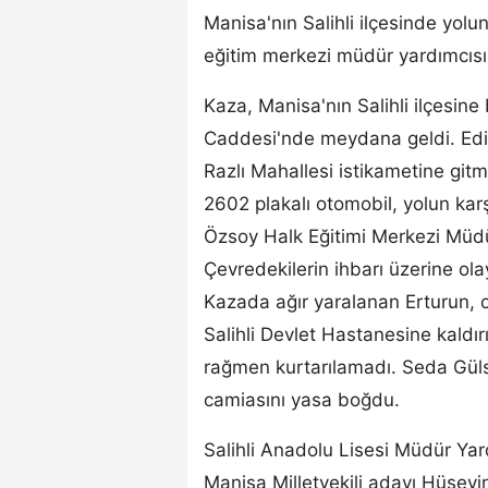
Manisa'nın Salihli ilçesinde yolu
eğitim merkezi müdür yardımcısı, 
Kaza, Manisa'nın Salihli ilçesine
Caddesi'nde meydana geldi. Edin
Razlı Mahallesi istikametine git
2602 plakalı otomobil, yolun kar
Özsoy Halk Eğitimi Merkezi Müdü
Çevredekilerin ihbarı üzerine olay
Kazada ağır yaralanan Erturun, 
Salihli Devlet Hastanesine kaldır
rağmen kurtarılamadı. Seda Güls
camiasını yasa boğdu.
Salihli Anadolu Lisesi Müdür Y
Manisa Milletvekili adayı Hüseyi