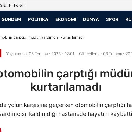
Gizlilik İlkeleri
GÜNDEM
POLITIKA
EKONOMI
DÜNYA
SPOR
KÜ
obilin çarptığı müdür yardımcısı kurtarılamadı
Yayınlanma: 03 Temmuz 2023 - 12:01
Güncelleme: 03 Temmuz 202
otomobilin çarptığı müdür
kurtarılamadı
inde yolun karşısına geçerken otomobilin çarptığı 
yardımcısı, kaldırıldığı hastanede hayatını kaybetti