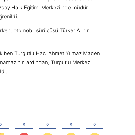
Özsoy Halk Eğitimi Merkezi'nde müdür
renildi.
lırken, otomobil sürücüsü Türker A.'nın
akiben Turgutlu Hacı Ahmet Yılmaz Maden
 namazının ardından, Turgutlu Merkez
ldi.