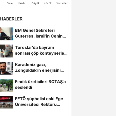
Büyüt
Küçült
Dinle
Yazdır
Yorumlar
 HABERLER
BM Genel Sekreteri
Guterres, İsrail'in Cenin
saldırısını kınamaktan...
Toroslar'da bayram
sonrası çöp konteynerleri
dezenfekte edildi
Karadeniz gazı,
Zonguldak'ın enerjisini
artırdı
Fındık üreticileri BOTAŞ'a
seslendi
FETÖ şüphelisi eski Ege
Üniversitesi Rektörü
Hoşcoşkun yakalandı