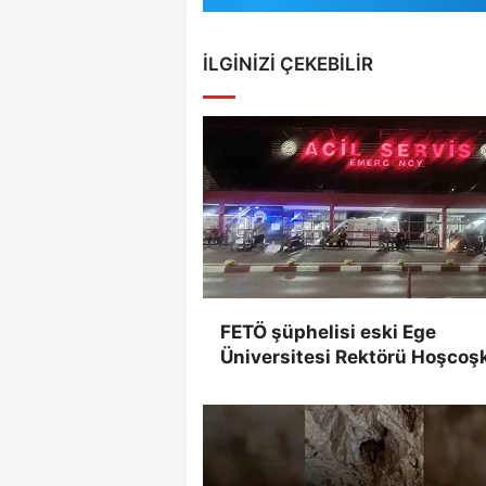
İLGINIZI ÇEKEBILIR
FETÖ şüphelisi eski Ege
Üniversitesi Rektörü Hoşcoş
yakalandı