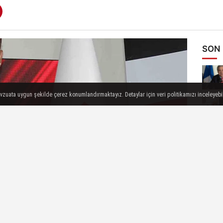
SON
evzuata uygun şekilde çerez konumlandırmaktayız. Detaylar için veri politikamızı inceleyebili