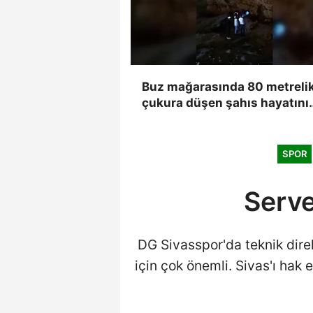
Buz mağarasında 80 metreli
çukura düşen şahıs hayatını
kaybetti, düşme anı kameray
yansıdı
SPOR
Serve
DG Sivasspor'da teknik direk
için çok önemli. Sivas'ı hak 