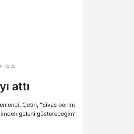
 - 12:05
ı attı
zenlendi. Çetin, "Sivas benim
n elimden geleni göstereceğim"