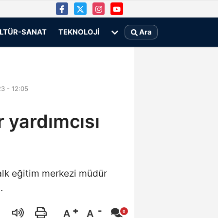
LTÜR-SANAT
TEKNOLOJI
Ara
3 - 12:05
 yardımcısı
halk eğitim merkezi müdür
.
A
A