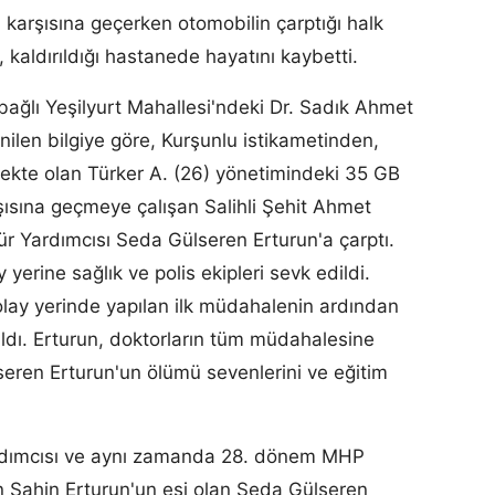
n karşısına geçerken otomobilin çarptığı halk
kaldırıldığı hastanede hayatını kaybetti.
 bağlı Yeşilyurt Mahallesi'ndeki Dr. Sadık Ahmet
ilen bilgiye göre, Kurşunlu istikametinden,
mekte olan Türker A. (26) yönetimindeki 35 GB
şısına geçmeye çalışan Salihli Şehit Ahmet
r Yardımcısı Seda Gülseren Erturun'a çarptı.
 yerine sağlık ve polis ekipleri sevk edildi.
olay yerinde yapılan ilk müdahalenin ardından
ıldı. Erturun, doktorların tüm müdahalesine
eren Erturun'un ölümü sevenlerini ve eğitim
ardımcısı ve aynı zamanda 28. dönem MHP
n Şahin Erturun'un eşi olan Seda Gülseren