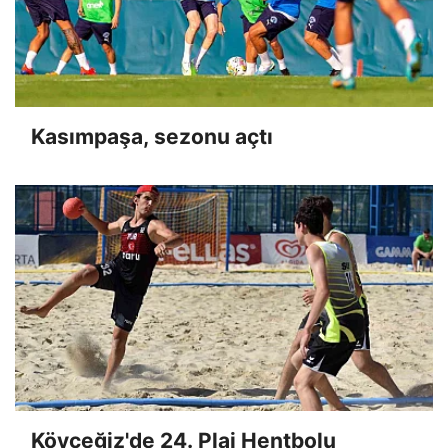
Kasımpaşa, sezonu açtı
Köyceğiz'de 24. Plaj Hentbolu