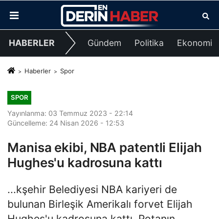
HABERLER
Gündem
Politika
Ekonomi
Haberler
Spor
SPOR
Yayınlanma: 03 Temmuz 2023 - 22:14
Güncelleme: 24 Nisan 2026 - 12:53
Manisa ekibi, NBA patentli Elijah
Hughes'u kadrosuna kattı
...kşehir Belediyesi NBA kariyeri de
bulunan Birleşik Amerikalı forvet Elijah
Hughes'u kadrosuna kattı. Potanın