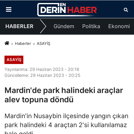
HABERLER
Gündem
Politika
Ekonomi
Haberler
ASAYİŞ
ASAYİŞ
Yayınlanma: 29 Haziran 2023 - 20:16
Güncelleme: 29 Haziran 2023 - 20:25
Mardin'de park halindeki araçlar
alev topuna döndü
Mardin'in Nusaybin ilçesinde yangın çıkan
park halindeki 4 araçtan 2'si kullanılamaz
hale geldi.