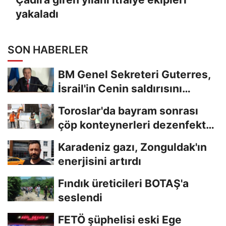
yakaladı
SON HABERLER
BM Genel Sekreteri Guterres,
İsrail'in Cenin saldırısını
kınamaktan...
Toroslar'da bayram sonrası
çöp konteynerleri dezenfekte
edildi
Karadeniz gazı, Zonguldak'ın
enerjisini artırdı
Fındık üreticileri BOTAŞ'a
seslendi
FETÖ şüphelisi eski Ege