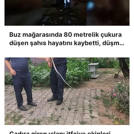
Buz mağarasında 80 metrelik çukura
düşen şahıs hayatını kaybetti, düşme
anı kameraya yansıdı
Çadıra giren yılanı itfaiye ekipleri