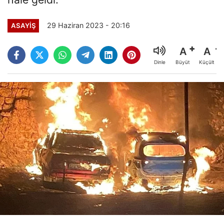
29 Haziran 2023 - 20:16
ASAYİŞ
A
A
Büyüt
Küçült
Dinle