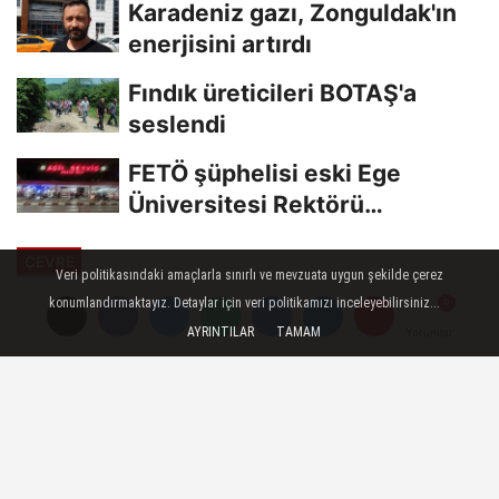
Karadeniz gazı, Zonguldak'ın
enerjisini artırdı
Fındık üreticileri BOTAŞ'a
seslendi
FETÖ şüphelisi eski Ege
Üniversitesi Rektörü
Hoşcoşkun yakalandı
ÇEVRE
Veri politikasındaki amaçlarla sınırlı ve mevzuata uygun şekilde çerez
Yayınlanma: 02 Temmuz 2023 - 12:34
konumlandırmaktayız. Detaylar için veri politikamızı inceleyebilirsiniz...
Güncelleme: 02 Temmuz 2023 - 12:40
AYRINTILAR
TAMAM
Yorumlar
Yorumlar
İzmir'in ilk Matematik ve Zeka
Oyunları Parkı Bayraklı'da
Bayraklı Belediyesi, İzmir'in ilk Matematik