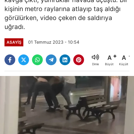
kişinin metro raylarına atlayıp taş aldığı
görülürken, video çeken de saldırıya
uğradı.
01 Temmuz 2023 - 10:54
ASAYİŞ
A
A
Büyüt
Küçült
Dinle