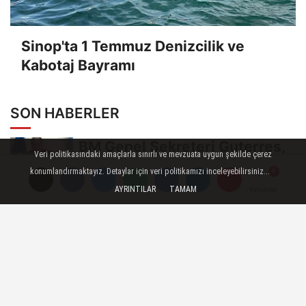
Sinop'ta 1 Temmuz Denizcilik ve
Kabotaj Bayramı
SON HABERLER
BM Genel Sekreteri Guterres,
Veri politikasındaki amaçlarla sınırlı ve mevzuata uygun şekilde çerez
İsrail'in Cenin saldırısını
konumlandırmaktayız. Detaylar için veri politikamızı inceleyebilirsiniz...
kınamaktan...
AYRINTILAR
TAMAM
Yorumlar
Yorumlar
Yorumlar
Toroslar'da bayram sonrası
çöp konteynerleri dezenfekte
edildi
Karadeniz gazı, Zonguldak'ın
enerjisini artırdı
Fındık üreticileri BOTAŞ'a