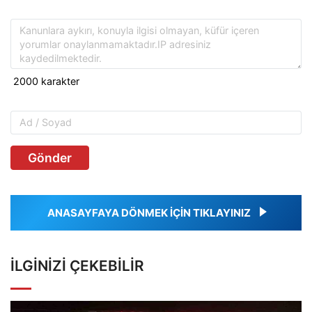
Gönder
ANASAYFAYA DÖNMEK İÇİN TIKLAYINIZ
İLGINIZI ÇEKEBILIR