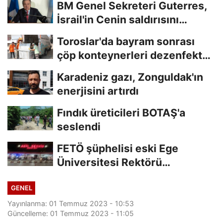
BM Genel Sekreteri Guterres,
İsrail'in Cenin saldırısını
kınamaktan...
Toroslar'da bayram sonrası
çöp konteynerleri dezenfekte
edildi
Karadeniz gazı, Zonguldak'ın
enerjisini artırdı
Fındık üreticileri BOTAŞ'a
seslendi
FETÖ şüphelisi eski Ege
Üniversitesi Rektörü
Hoşcoşkun yakalandı
GENEL
Yayınlanma: 01 Temmuz 2023 - 10:53
Güncelleme: 01 Temmuz 2023 - 11:05