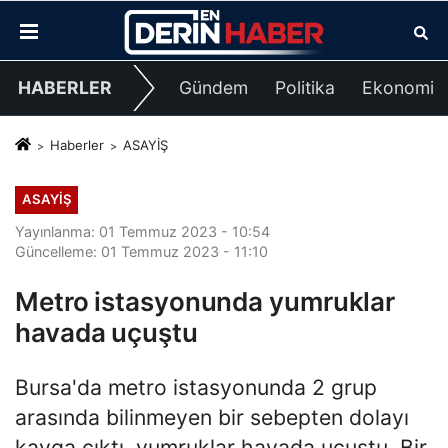
HABERLER
Gündem
Politika
Ekonomi
Haberler
ASAYİŞ
ASAYİŞ
Yayınlanma: 01 Temmuz 2023 - 10:54
Güncelleme: 01 Temmuz 2023 - 11:10
Metro istasyonunda yumruklar
havada uçuştu
Bursa'da metro istasyonunda 2 grup
arasında bilinmeyen bir sebepten dolayı
kavga çıktı, yumruklar havada uçuştu. Bir