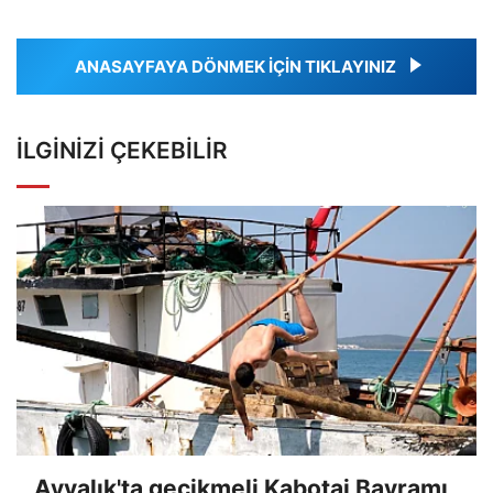
ANASAYFAYA DÖNMEK İÇİN TIKLAYINIZ
İLGINIZI ÇEKEBILIR
Ayvalık'ta gecikmeli Kabotaj Bayramı