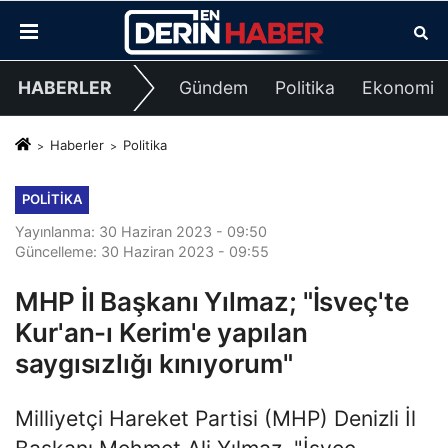
HABERLER
Gündem
Politika
Ekonomi
Haberler
Politika
POLITIKA
Yayınlanma: 30 Haziran 2023 - 09:50
Güncelleme: 30 Haziran 2023 - 09:55
MHP İl Başkanı Yılmaz; "İsveç'te
Kur'an-ı Kerim'e yapılan
saygısızlığı kınıyorum"
Milliyetçi Hareket Partisi (MHP) Denizli İl
Başkanı Mehmet Ali Yılmaz, "İsveç