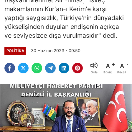
makamlarının Kur'an-ı Kerim'e karşı
yaptığı saygısızlık, Türkiye'nin dünyadaki
yükselişinden duyulan endişenin açıkça
ve seviyesizce dışa vurulmasıdır" dedi.
30 Haziran 2023 - 09:50
POLITIKA
A
A
Büyüt
Küçült
Dinle