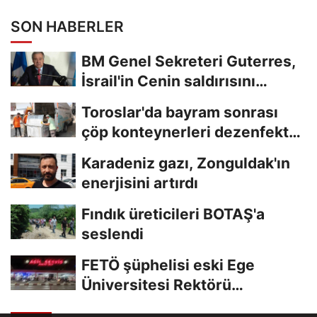
SON HABERLER
BM Genel Sekreteri Guterres,
İsrail'in Cenin saldırısını
kınamaktan...
Toroslar'da bayram sonrası
çöp konteynerleri dezenfekte
edildi
Karadeniz gazı, Zonguldak'ın
enerjisini artırdı
Fındık üreticileri BOTAŞ'a
seslendi
FETÖ şüphelisi eski Ege
Üniversitesi Rektörü
Hoşcoşkun yakalandı